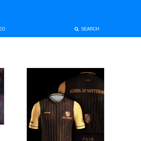
EO
SEARCH
p