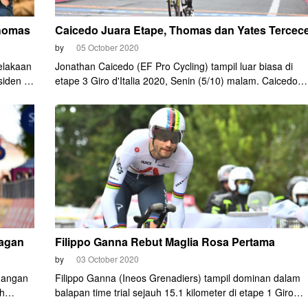
Thomas
Caicedo Juara Etape, Thomas dan Yates Tercec
by
05 October 2020
elakaan
Jonathan Caicedo (EF Pro Cycling) tampil luar biasa di
iden ini
etape 3 Giro d'Italia 2020, Senin (5/10) malam. Caicedo
memimpin sekelompok kecil pembalap yang melakukan
di
breakaway di awal lomba. Ia mendominasi balapan hingg
 di
finis pertama di puncak Gunung Etna.
Sagan
Filippo Ganna Rebut Maglia Rosa Pertama
by
03 October 2020
nangan
Filippo Ganna (Ineos Grenadiers) tampil dominan dalam
ah
balapan time trial sejauh 15.1 kilometer di etape 1 Giro
ates)
d’Italia 2020, Sabtu (3/10) malam. Pembalap asal Italia