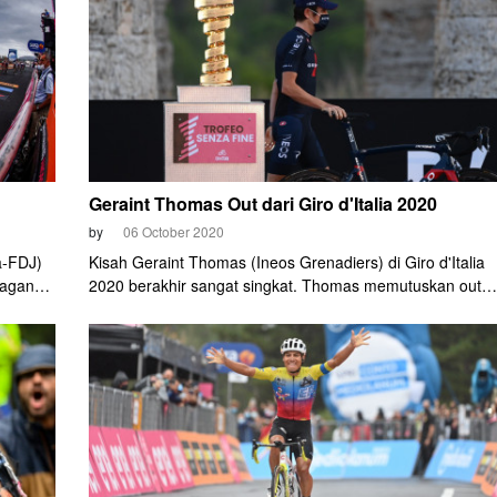
malam.
Geraint Thomas Out dari Giro d'Italia 2020
by
06 October 2020
a-FDJ)
Kisah Geraint Thomas (Ineos Grenadiers) di Giro d'Italia
Sagan
2020 berakhir sangat singkat. Thomas memutuskan out
sebelum dimulainya etape 4 Selasa (6/10) sore ini.