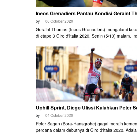
Ineos Grenadiers Pantau Kondisi Geraint 
by
06 October 2020
Geraint Thomas (Ineos Grenadiers) mengalami kec
di etape 3 Giro d'Italia 2020, Senin (5/10) malam. Ins
membuatnya kehilangan banyak waktu. Posisinya di
General Classification melorot dari posisi tiga menja
peringkat ke-53. Thomas tertinggal 11 menit 17 detik
belakang Joao Almeida.
Uphill Sprint, Diego Ulissi Kalahkan Peter 
by
04 October 2020
Peter Sagan (Bora-Hansgrohe) gagal meraih keme
perdana dalam debutnya di Giro d'Italia 2020. Adal
pembalap tuan rumah Diego Ulissi (UAE-Team Emir