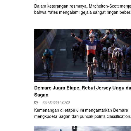
Dalam keterangan resminya, Mitchelton-Scott menj
bahwa Yates mengalami gejala sangat ringan bebe
setelah berakhirnya etape 7, Jumat (9/10) kemarin.
Demare Juara Etape, Rebut Jersey Ungu da
Sagan
by
08 October 2020
Kemenangan di etape 6 ini mengantarkan Demare
mengkudeta Sagan dari puncak points classification.
mengoleksi 106 poin, unggul 39 angka dari Sagan 
duduk di posisi kedua. Demare berhak mendapatka