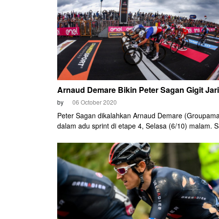
ciclaminto (jersey ungu).
Arnaud Demare Bikin Peter Sagan Gigit Jari
by
06 October 2020
Peter Sagan dikalahkan Arnaud Demare (Groupam
dalam adu sprint di etape 4, Selasa (6/10) malam. 
kalah sangat tipis dari sprinter asal Prancis itu.