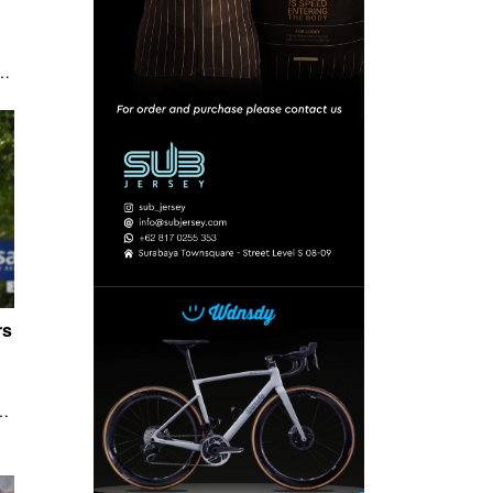
ng
rs
ah