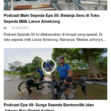
Podcast Main Sepeda Eps 50: Belanja Seru di Toko
Sepeda Milik Lance Amstrong
by
14 July 2021
Podcast Episode 50 ini dilaksanakan di tempat yang spesial. Di
toko sepeda milik Lance Amstrong. Namanya "Mellow Johnny's".
Azrul Ananda, Johnny Ray, dan John Boemihardjo akan
menjelajah dan berbelanja seru di toko itu.
Podcast Eps 49: Surga Sepeda Bentonville (dan
Johnny Ray Digigit Anjing)