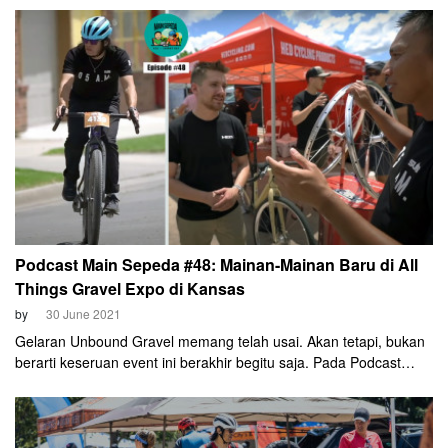
Podcast Main Sepeda #48: Mainan-Mainan Baru di All
Things Gravel Expo di Kansas
by
30 June 2021
Gelaran Unbound Gravel memang telah usai. Akan tetapi, bukan
berarti keseruan event ini berakhir begitu saja. Pada Podcast
Main Sepeda Episode 48 ini, Mas Azrul Ananda, Om Johnny Ray,
dan Om John Boemihardjo akan menjelajahi event bernama "All
Things Gravel Expo".