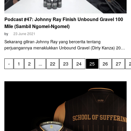
Podcast #47: Johnny Ray Finish Unbound Gravel 100
Mile (Sambil Ngomel-Ngomel)
by
23 June 2021
Sekarang giliran Johnny Ray yang bercerita tentang
perjuangannya menaklukkan Unbound Gravel (Dirty Kanza) 2021
kelas 200 mile. Ia mengaku bertemu "malaikat" setibanya di garis
finis di ajang ini.
‹
1
2
...
22
23
24
25
26
27