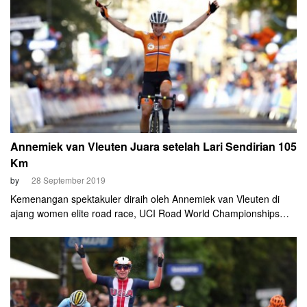
men elite road race!
Annemiek van Vleuten Juara setelah Lari Sendirian 105
Km
by
28 September 2019
Kemenangan spektakuler diraih oleh Annemiek van Vleuten di
ajang women elite road race, UCI Road World Championships
2019, Sabtu (28 September). Pembalap Belanda itu menjadi juara
dunia setelah solo ride alias melarikan diri sendirian sejauh 105
km!