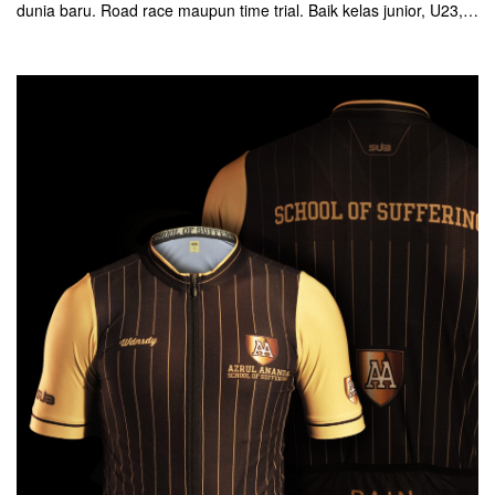
dunia baru. Road race maupun time trial. Baik kelas junior, U23,
elite women dan men, tidak ketinggalan kategori para cycling.
Dan tahun ini lokasinya istimewa. Yorkshire di Inggris.