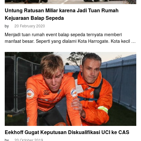
Untung Ratusan Miliar karena Jadi Tuan Rumah
Kejuaraan Balap Sepeda
by
20 February 2020
Menjadi tuan rumah event balap sepeda ternyata memberi
manfaat besar. Seperti yang dialami Kota Harrogate. Kota kecil di
kawasan Yorkshire, Inggris ini meraup pendapatan 22,5 juta GBP-
sekitar Rp 397 miliar-dari penonton yang datang untuk
menyaksikan kejuaraan dunia balap sepeda 2019.
Eekhoff Gugat Keputusan Diskualifikasi UCI ke CAS
by
20 October 2019