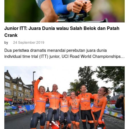
Junior ITT: Juara Dunia walau Salah Belok dan Patah
Crank
by
24 September 2019
Dua peristiwa dramatis menandai perebutan juara dunia
individual time trial (ITT) junior, UCI Road World Championships
2019, di Yorkshire, Inggris, Senin (23 September). Baik juara
perempuan maupun laki-laki hanya diraih lewat selisih detik, gara-
gara sang juara sempat salah belok atau mengalami kerusakan
sepeda.