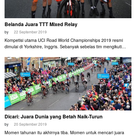
Belanda Juara TTT Mixed Relay
by
22 September 2019
Kompetisi utama UCI Road World Championships 2019 resmi
dimulai di Yorkshire, Inggris. Sebanyak sebelas tim mengikuti
ajang team time trial mixed relay, Minggu (22 September).
Belanda berhasil menang meyakinkan, meraih medali emas
mengalahkan Jerman dan tuan rumah Inggris.
Dicari: Juara Dunia yang Betah Naik-Turun
by
20 September 2019
Momen tahunan itu akhirnya tiba. Momen untuk mencari juara