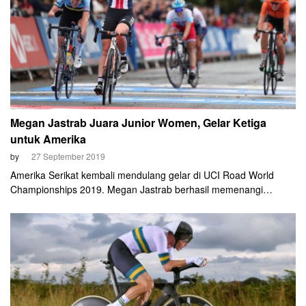
Megan Jastrab Juara Junior Women, Gelar Ketiga
untuk Amerika
by
27 September 2019
Amerika Serikat kembali mendulang gelar di UCI Road World
Championships 2019. Megan Jastrab berhasil memenangi
kategori junior women road race di Yorkshire, Inggris, Jumat (27
September).