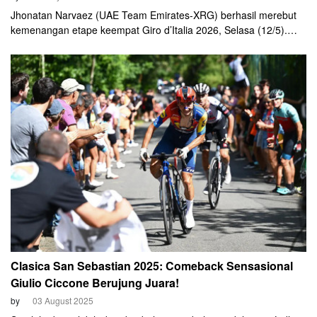
Jhonatan Narvaez (UAE Team Emirates-XRG) berhasil merebut
kemenangan etape keempat Giro d’Italia 2026, Selasa (12/5).
Sementara Giulio Ciccone (Lidl-Trek) mengambil alih puncak
klasemen umum (GC) dan berhak atas jersey pink.
Clasica San Sebastian 2025: Comeback Sensasional
Giulio Ciccone Berujung Juara!
by
03 August 2025