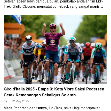
Setelah absen lebih dari dua bulan, pembalap andalan tim Lidl-
Trek, Giulio Ciccone, mencatat comeback yang sangat manis
dengan memenangkan one day race Clasica de San Sebastian
pada Sabtu, 2 Agustus 2025.
Giro d'Italia 2025 - Etape 3: Kota Vlore Saksi Pedersen
Cetak Kemenangan Sekaligus Sejarah
by
12 May 2025
Mads Pedersen dan timnya, Lidl-Trek, sekali lagi menciptakan