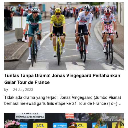
mengalami lecet begitu parah awal tahun ini. Dia harus menjalani
operasi Februari lalu.
Tuntas Tanpa Drama! Jonas Vingegaard Pertahankan
Gelar Tour de France
by
24 July 2023
Tidak ada drama yang terjadi. Jonas Vingegaard (Jumbo-Visma)
berhasil melewati garis finis etape ke-21 Tour de France (TdF)
2023 dan dinobatkan sebagai juara Tour de France untuk yang
kedua kalinya secara berturut-turut.