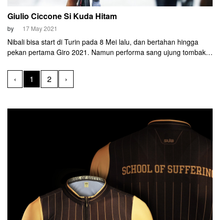
Giulio Ciccone Si Kuda Hitam
by
17 May 2021
Nibali bisa start di Turin pada 8 Mei lalu, dan bertahan hingga
pekan pertama Giro 2021. Namun performa sang ujung tombak
tim Trek-Segafredo ini kurang bersinar. Saat Nibali meredup, ada
satu pembalap Trek-Segafredo yang cukup kompetitif. Namanya
‹
1
2
›
Giulio Ciccone.