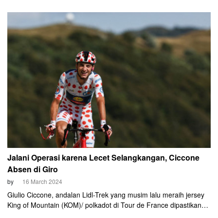
yang dilaksanakan di Swiss ini seringkali disajikan sebagai wadah
persiapan untuk ajang GrandTour, Giro d'Italia.
Jalani Operasi karena Lecet Selangkangan, Ciccone
Absen di Giro
by
16 March 2024
Giulio Ciccone, andalan Lidl-Trek yang musim lalu meraih jersey
King of Mountain (KOM)/ polkadot di Tour de France dipastikan
tidak bisa tampil di Giro d'Italia Mei mendatang. Ciccone