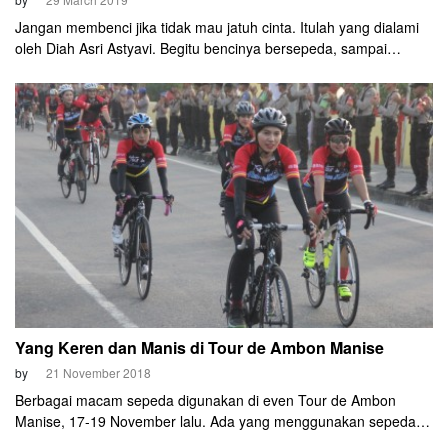
Jangan membenci jika tidak mau jatuh cinta. Itulah yang dialami
oleh Diah Asri Astyavi. Begitu bencinya bersepeda, sampai
bersumpah tidak mau lagi naik sepeda. Tapi setelah empat tahun,
semuanya berubah!
Yang Keren dan Manis di Tour de Ambon Manise
by
21 November 2018
Berbagai macam sepeda digunakan di even Tour de Ambon
Manise, 17-19 November lalu. Ada yang menggunakan sepeda
mountain bike (MTB), ada yang menggunakan sepeda lipat (seli),