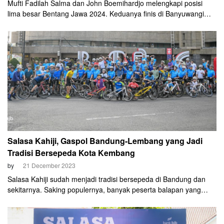
Mufti Fadilah Salma dan John Boemihardjo melengkapi posisi
lima besar Bentang Jawa 2024. Keduanya finis di Banyuwangi
pada Kamis sore, 15 Agustus 2024. Mufti tiba di titik finis lebih
dahulu. Tepatnya pukul 14.30 WIB. Sedangkan, John tiba 20
menit setelahnya.
Salasa Kahiji, Gaspol Bandung-Lembang yang Jadi
Tradisi Bersepeda Kota Kembang
by
21 December 2023
Salasa Kahiji sudah menjadi tradisi bersepeda di Bandung dan
sekitarnya. Saking populernya, banyak peserta balapan yang
diselenggarakan setiap Selasa pagi itu dari luar Bandung. Ada
yang dari Tangerang, Jakarta, Cirebon, Semarang, maupun kota-
kota lain. Konsep yang inklusif, semua orang dan semua jenis