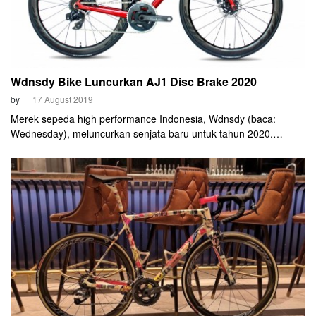
Wdnsdy Bike Luncurkan AJ1 Disc Brake 2020
by
17 August 2019
Merek sepeda high performance Indonesia, Wdnsdy (baca:
Wednesday), meluncurkan senjata baru untuk tahun 2020.
Sepeda itu adalah Wdsndy AJ1 Disc Brake, hasil evolusi dari AJ1
yang ikut berkompetisi di kejuaraan profesional di Amerika
Serikat.