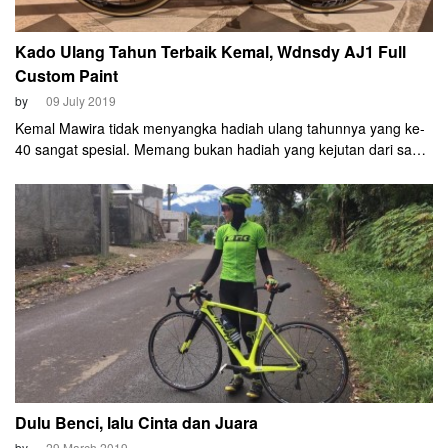
Kado Ulang Tahun Terbaik Kemal, Wdnsdy AJ1 Full
Custom Paint
by
09 July 2019
Kemal Mawira tidak menyangka hadiah ulang tahunnya yang ke-
40 sangat spesial. Memang bukan hadiah yang kejutan dari sang
istri, Karina Stephanie tapi tetap Kemal girangnya bukan main.
“Waktu itu malam-malam kita sedang makan es krim di Ubud,
Bali. Tiba-tiba Karina bilang aku akan kasih kamu hadiah ulang
tahun sebuah sepeda tapi kamu harus mengecatnya something
special!” cerita Kemal yang berulang tahun setiap tanggal 5 Juli.
Dulu Benci, lalu Cinta dan Juara
by
29 March 2019