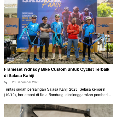
sepeda boleh ikut, membuat Salasa Kahiji kian tahun kian ramai.
Frameset Wdnsdy Bike Custom untuk Cyclist Terbaik
di Salasa Kahiji
by
20 December 2023
Tuntas sudah persaingan Salasa Kahiji 2023. Selasa kemarin
(19/12), bertempat di Kota Bandung, diselenggarakan pemberian
hadiah untuk para pemenang perlombaan bersepeda dari
Bandung menuju Lembang itu. Juara tiga kategori paling ketat
dan bergengsi, masing-masing mendapatkan frameset Wdnsdy
Bike AJ1.