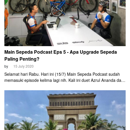
Main Sepeda Podcast Eps 5 - Apa Upgrade Sepeda
Paling Penting?
by
15 July 2020
Selamat hari Rabu. Hari ini (15/7) Main Sepeda Podcast sudah
memasuki episode kelima lagi nih. Kali ini duet Azrul Ananda dan
Johnny Ray akan membahas salah satu tema yang paling sering
diperbicangkan di kalangan cyclist. Yakni tentang upgrade
sepeda.