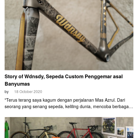
Story of Wdnsdy, Sepeda Custom Penggemar asal
Banyumas
by
18 October 2020
"Terus terang saya kagum dengan perjalanan Mas Azrul. Dari
seorang yang senang sepeda, keliling dunia, mencoba berbagai
sepeda, sampai bisa bikin satu sepeda dengan kualitas bagus
tapi tidak terlalu mahal. Dari situ saya mulai merasa bangga
kepada beliau," aku Budi.