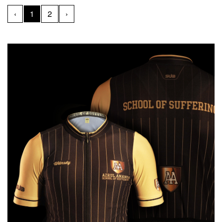
tapi mayoritas menggunakan road bike. Siapa saja dan sepeda
‹
1
2
›
apa yang mereka gunakan untuk merasakan asyiknya bersepeda
di Pulau Ambon dan Pulau Seram selama tiga hari?