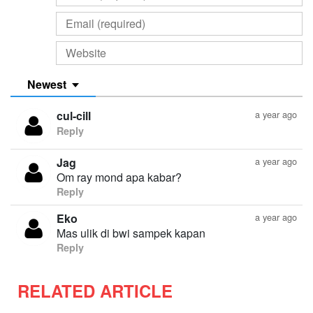
Newest
cul-cill
a year ago
Reply
Jag
a year ago
Om ray mond apa kabar?
Reply
Eko
a year ago
Mas ulik di bwi sampek kapan
Reply
RELATED ARTICLE