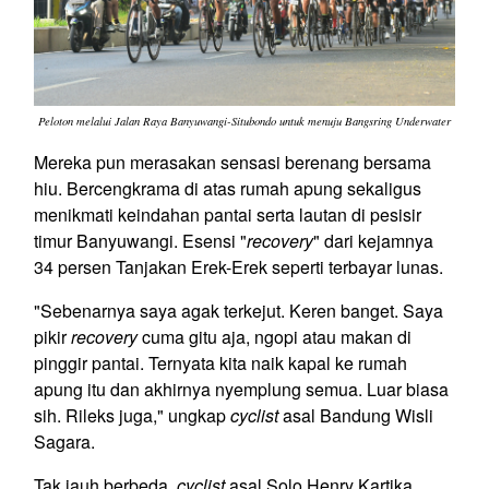
Peloton melalui Jalan Raya Banyuwangi-Situbondo untuk menuju Bangsring Underwater
Mereka pun merasakan sensasi berenang bersama
hiu. Bercengkrama di atas rumah apung sekaligus
menikmati keindahan pantai serta lautan di pesisir
timur Banyuwangi. Esensi "
recovery
" dari kejamnya
34 persen Tanjakan Erek-Erek seperti terbayar lunas.
"Sebenarnya saya agak terkejut. Keren banget. Saya
pikir
recovery
cuma gitu aja, ngopi atau makan di
pinggir pantai. Ternyata kita naik kapal ke rumah
apung itu dan akhirnya nyemplung semua. Luar biasa
sih. Rileks juga," ungkap
cyclist
asal Bandung Wisli
Sagara.
Tak jauh berbeda,
cyclist
asal Solo Henry Kartika