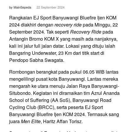
by MainSepeda
22 September 2024
Rangkaian EJ Sport Banyuwangi Bluefire Ijen KOM
2024 diakhiri dengan
recovery ride
pada Minggu, 22
September 2024. Tak seperti
Recovery Ride
pada
Antangin Bromo KOM X yang masih ada nanjaknya,
kali ini jalur full jalan datar. Lokasi yang dituju ialah
Bangsring Underwater, 23 Km dari titik start di
Pendopo Sabha Swagata.
Rombongan berangkat pada pukul 06.05 WIB lantas
mengelilingi pusat kota Banyuwangi. Lantas mereka
mengarah ke utara menuju Jalan Raya Banyuwangi-
Situbondo. Kegiatan ini diramaikan tim Azrul Ananda
School of Suffering (AA SoS), Banyuwangi Road
Cycling Club (BRCC), serta peserta EJ Sport
Banyuwangi Bluefire Ijen KOM 2024. Termasuk sang
juara
Men Elite
, Haritz Affan Torisz.