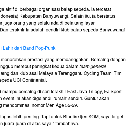
a aktif di berbagai organisasi balap sepeda. Ia tercatat
ndonesia) Kabupaten Banyuwangi. Selain itu, ia berstatus
r juga orang yang selalu ada di belakang layar
Dan terakhir Ia adalah pendiri klub balap sepeda Banyuwangi
ni Lahir dari Band Pop-Punk
 menorehkan prestasi yang membanggakan. Bersaing dengan
sanggup merebut peringkat kedua dalam
team general
aing dari klub asal Malaysia Terengganu Cycling Team. Tim
 sepeda UCI Continental.
 mampu bersaing di seri terakhir East Java Trilogy, EJ Sport
event ini akan digelar di 'rumah' sendiri. Guntur akan
ng mendominasi nomor Men Age 55-59.
ugas lebih penting. Tapi untuk Bluefire Ijen KOM, saya target
n juara-juara di atas saya," tambahnya.