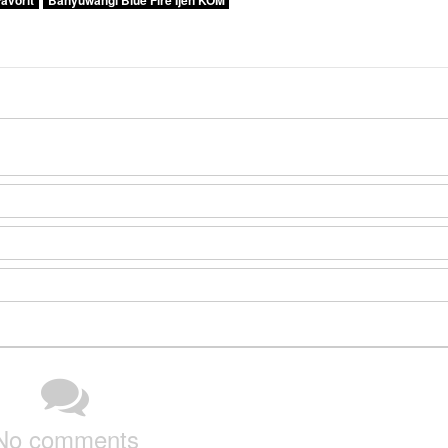
Favorit
Banyuwangi Blue Fire Ijen KOM
No comments