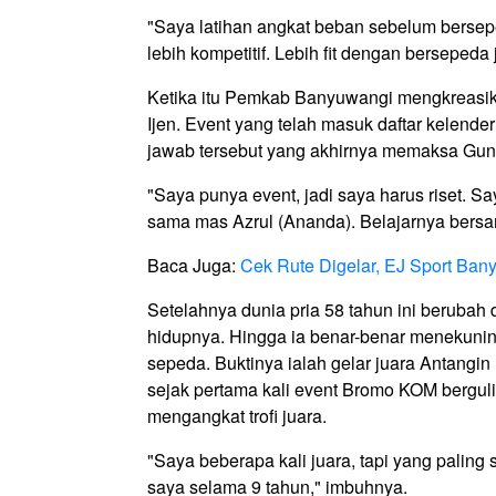
"Saya latihan angkat beban sebelum berse
lebih kompetitif. Lebih fit dengan bersepeda 
Ketika itu Pemkab Banyuwangi mengkreasik
Ijen. Event yang telah masuk daftar kelender
jawab tersebut yang akhirnya memaksa Gunt
"Saya punya event, jadi saya harus riset. S
sama mas Azrul (Ananda). Belajarnya bersa
Baca Juga:
Cek Rute Digelar, EJ Sport Ban
Setelahnya dunia pria 58 tahun ini berubah
hidupnya. Hingga ia benar-benar menekunin
sepeda. Buktinya ialah gelar juara Antang
sejak pertama kali event Bromo KOM bergul
mengangkat trofi juara.
"Saya beberapa kali juara, tapi yang pali
saya selama 9 tahun," imbuhnya.