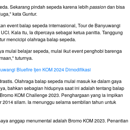
peda. Sekarang pindah sepeda karena lebih
passion
dan bisa
juga," kata Guntur.
an event balap sepeda internasional, Tour de Banyuwangi
 UCI. Kala itu, Ia dipercaya sebagai ketua panitia. Tanggung
ur mencicipi olahraga balap sepeda.
aya mulai belajar sepeda, mulai ikut event penghobi barenga
maan," tuturnya.
yuwangi Bluefire Ijen KOM 2024 Dimodifikasi
 drastis. Olahraga balap sepeda mulai masuk ke dalam gaya
ya, bahkan sebagian hidupnya saat ini adalah tentang balap
in Bromo KOM Challenge 2023. Penghargaan yang ia impikan
ir 2014 silam. Ia menunggu selama sembilan tahun untuk
ng saya anggap menumental adalah Bromo KOM 2023. Penantian