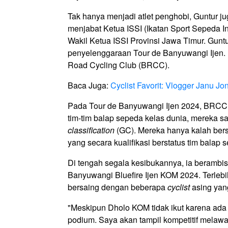
Tak hanya menjadi atlet penghobi, Guntur jug
menjabat Ketua ISSI (Ikatan Sport Sepeda I
Wakil Ketua ISSI Provinsi Jawa Timur. Guntu
penyelenggaraan Tour de Banyuwangi Ijen. 
Road Cycling Club (BRCC).
Baca Juga:
Cyclist Favorit: Vlogger Janu Jo
Pada Tour de Banyuwangi Ijen 2024, BRCC
tim-tim balap sepeda kelas dunia, mereka 
classification
(GC). Mereka hanya kalah bers
yang secara kualifikasi berstatus tim balap
Di tengah segala kesibukannya, ia berambisi
Banyuwangi Bluefire Ijen KOM 2024. Terlebih 
bersaing dengan beberapa
cyclist
asing ya
"Meskipun Dholo KOM tidak ikut karena ada t
podium. Saya akan tampil kompetitif melawa