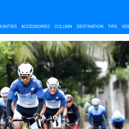
UNITIES
ACCESSORIES
COLUMN
DESTINATION
TIPS
VID