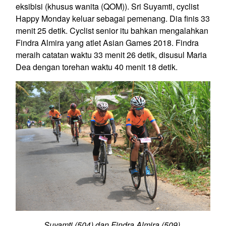
eksibisi (khusus wanita (QOM)). Sri Suyamti, cyclist
Happy Monday keluar sebagai pemenang. Dia finis 33
menit 25 detik. Cyclist senior itu bahkan mengalahkan
Findra Almira yang atlet Asian Games 2018. Findra
meraih catatan waktu 33 menit 26 detik, disusul Maria
Dea dengan torehan waktu 40 menit 18 detik.
Suyamti (504) dan Findra Almira (509).