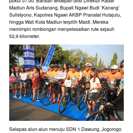
pukul 07.00. Barisan terdepan diisi Direktur Radar
Madiun Aris Sudanang, Bupati Ngawi Budi ’Kanang’
Sulistyono, Kapolres Ngawi AKBP Pranatal Hutajulu,
hingga Wali Kota Madiun terpilih Maidi. Mereka
memimpin rombongan menyelesaikan rute sejauh
52,9 kilometer.
Selepas alun-alun menuju SDN 1 Dawung, Jogorogo