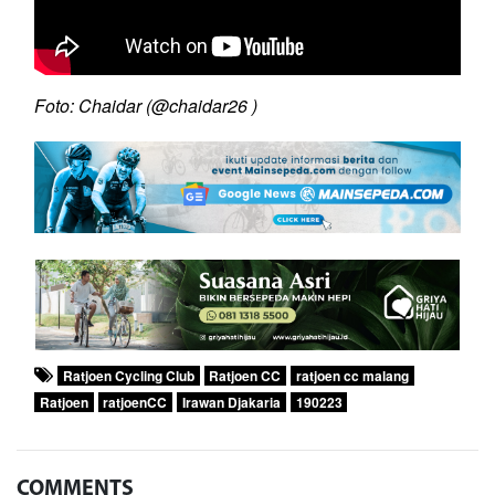
Foto: Chaidar (@chaidar26 )
Ratjoen Cycling Club
Ratjoen CC
ratjoen cc malang
Ratjoen
ratjoenCC
Irawan Djakaria
190223
COMMENTS