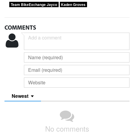
Team BikeExchange Jayco
Kaden Groves
COMMENTS
Newest
No comments