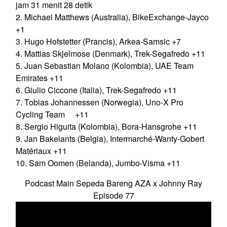
jam 31 menit 28 detik
2. Michael Matthews (Australia), BikeExchange-Jayco
+1
3. Hugo Hofstetter (Prancis), Arkea-Samsic +7
4. Mattias Skjelmose (Denmark), Trek-Segafredo +11
5. Juan Sebastian Molano (Kolombia), UAE Team
Emirates +11
6. Giulio Ciccone (Italia), Trek-Segafredo +11
7. Tobias Johannessen (Norwegia), Uno-X Pro
Cycling Team +11
8. Sergio Higuita (Kolombia), Bora-Hansgrohe +11
9. Jan Bakelants (Belgia), Intermarché-Wanty-Gobert
Matériaux +11
10. Sam Oomen (Belanda), Jumbo-Visma +11
Podcast Main Sepeda Bareng AZA x Johnny Ray
Episode 77