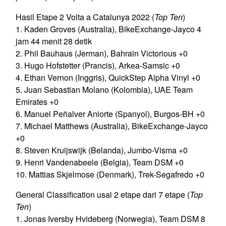
Hasil Etape 2 Volta a Catalunya 2022 (
Top Ten
)
1. Kaden Groves (Australia), BikeExchange-Jayco 4
jam 44 menit 28 detik
2. Phil Bauhaus (Jerman), Bahrain Victorious +0
3. Hugo Hofstetter (Prancis), Arkea-Samsic +0
4. Ethan Vernon (Inggris), QuickStep Alpha Vinyl +0
5. Juan Sebastian Molano (Kolombia), UAE Team
Emirates +0
6. Manuel Peñalver Aniorte (Spanyol), Burgos-BH +0
7. Michael Matthews (Australia), BikeExchange-Jayco
+0
8. Steven Kruijswijk (Belanda), Jumbo-Visma +0
9. Henri Vandenabeele (Belgia), Team DSM +0
10. Mattias Skjelmose (Denmark), Trek-Segafredo +0
General Classification usai 2 etape dari 7 etape (
Top
Ten
)
1. Jonas Iversby Hvideberg (Norwegia), Team DSM 8