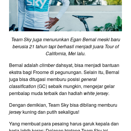
Team Sky juga menurunkan Egan Bernal meski baru
berusia 21 tahun tapi berhasil menjadi juara Tour of
California, Mei lalu.
Bernal adalah
climber
dahsyat, bisa menjadi bantuan
ekstra bagi Froome di pegunungan. Selain itu, Bernal
juga bisa ditugasi memburu posisi
general
classification
(GC) sebaik mungkin, mengejar gelar
pembalap muda terbaik dan hadiah
white jersey
.
Dengan demikian, Team Sky bisa dibilang memburu
jersey
kuning dan putih sekaligus!
Yang membuat para pesaing harus garuk kepala dan
kerja lebih keras: Delapan bintang Team Sky ini