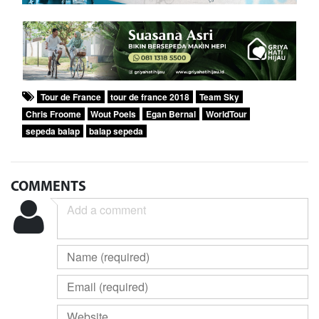
Tour de France
tour de france 2018
Team Sky
Chris Froome
Wout Poels
Egan Bernal
WorldTour
sepeda balap
balap sepeda
COMMENTS