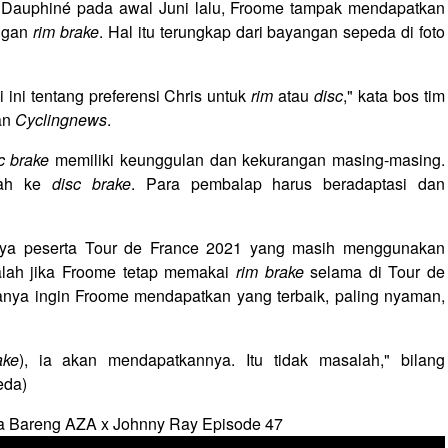
 Dauphiné pada awal Juni lalu, Froome tampak mendapatkan
engan
rim brake
. Hal itu terungkap dari bayangan sepeda di foto
i ini tentang preferensi Chris untuk
rim
atau
disc
," kata bos tim
an
Cyclingnews
.
c brake
memiliki keunggulan dan kekurangan masing-masing.
rah ke
disc brake
. Para pembalap harus beradaptasi dan
unya peserta Tour de France 2021 yang masih menggunakan
alah jika Froome tetap memakai
rim brake
selama di Tour de
anya ingin Froome mendapatkan yang terbaik, paling nyaman,
ake
), ia akan mendapatkannya. Itu tidak masalah," bilang
eda)
a Bareng AZA x Johnny Ray Episode 47