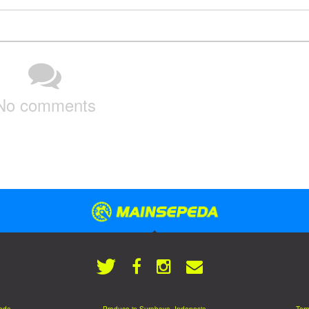
No comments
eda.
Produce in Surabaya, Indonesia
Term