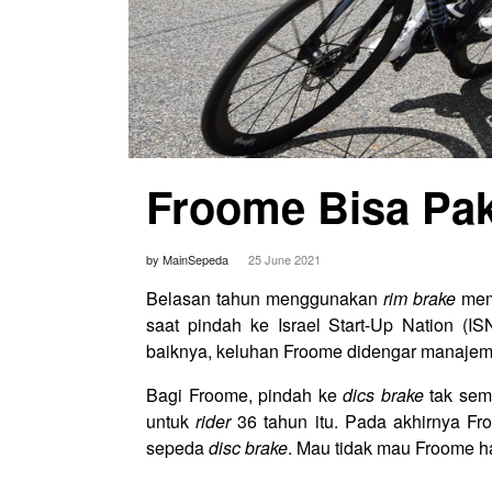
Froome Bisa Pak
by MainSepeda
25 June 2021
Belasan tahun menggunakan
rim brake
memb
saat pindah ke Israel Start-Up Nation (
baiknya, keluhan Froome didengar manaje
Bagi Froome, pindah ke
dics brake
tak sem
untuk
rider
36 tahun itu. Pada akhirnya Fr
sepeda
disc brake
. Mau tidak mau Froome ha