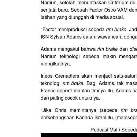
Namun, setelah menuntaskan Critérium du
senjata baru. Sebuah Factor Ostro VAM d
latihan yang diunggah di media sosial.
"Factor memproduksi sepeda
rim brake
. Jad
ISN Sylvan Adams dalam wawancara deng
Adams mengakui bahwa
rim brake
dan
dis
Namun teknologi sepeda makin menga
mengikutinya.
Ineos Grenadiers akan menjadi satu-sat
teknologi
rim brake
. Bagi Adams, tak mas
France seperti mantan timnya itu. Adams h
dan paling cocok untuknya.
"Jika Chris memintanya (sepeda
rim br
berkebangsaan Kanada-Israel itu. (mainsep
Podcast Main Seped