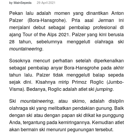
by MainSepeda
29 April 2021
Pekan lalu adalah momen yang dinantikan Anton
Palzer (Bora-Hansgrohe). Pria asal Jerman ini
menjalani debut sebagai pembalap profesional di
ajang Tour of the Alps 2021. Palzer yang kini berusia
28 tahun, sebelumnya menggeluti olahraga ski
mountaineering
.
Sosoknya mencuri perhatian setelah diperkenalkan
sebagai pembalap anyar Bora-Hansgrohe pada akhir
tahun lalu. Palzer tidak menggeluti balap sepeda
sejak dini. Kisahnya mirip Primoz Roglic (Jumbo-
Visma). Bedanya, Roglic adalah atlet ski
jumping
.
Ski
mountaineering
, atau skimo, adalah disiplin
olahraga ski yang melibatkan pendakian gunung. Baik
dengan ski atau dengan papan ski diikat ke punggung
Anda, tergantung pada kemiringannya. Kemudian atlet
akan bermain ski menuruni pegunungan tersebut.