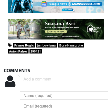
Primoz Roglic
jumbo-visma
Bora-Hansgrohe
Anton Palzer
290421
COMMENTS