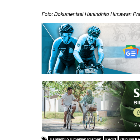
Foto: Dokumentasi Hanindhito Himawan P
Hanindhito Himawan Praman
Kediri
Gunung Ke