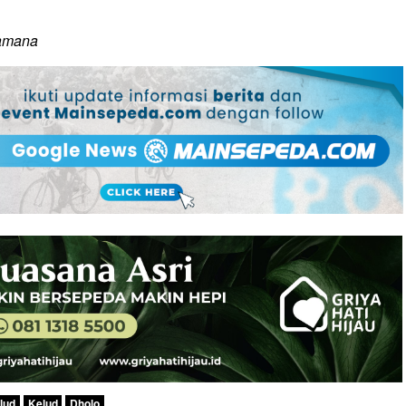
ramana
lud
Kelud
Dholo