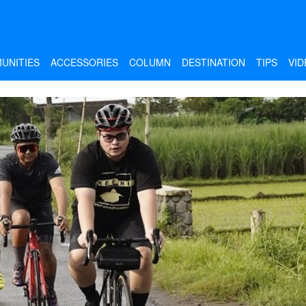
UNITIES
ACCESSORIES
COLUMN
DESTINATION
TIPS
VID