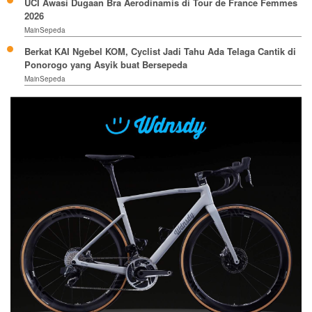
UCI Awasi Dugaan Bra Aerodinamis di Tour de France Femmes
2026
MainSepeda
Berkat KAI Ngebel KOM, Cyclist Jadi Tahu Ada Telaga Cantik di
Ponorogo yang Asyik buat Bersepeda
MainSepeda