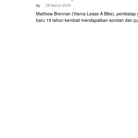
by
28 March 2025
Matthew Brennan (Visma-Lease A Bike), pembalap 
baru 19 tahun kembali mendapatkan sorotan dan puj
meraih kemenangan keduanya di etape 5 Volta a Ca
pada Jumat, 28 Maret 2025.