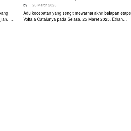
by
26 March 2025
yang
Adu kecepatan yang sengit mewarnai akhir balapan etape
ian. Ia
Volta a Catalunya pada Selasa, 25 Maret 2025. Ethan
talunya
Vernon (Israel-Premier Tech) akhirnya memenangi balap
usai menggungguli pemimpin klasemen juara Umum,
Matthew Brennan (Visma-Lease a Bike).