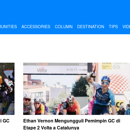
UNITIES
ACCESSORIES
COLUMN
DESTINATION
TIPS
VID
i GC
Ethan Vernon Mengungguli Pemimpin GC di
Etape 2 Volta a Catalunya