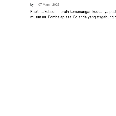
by
07 March 2023
Fabio Jakobsen meraih kemenangan keduanya pad
musim ini. Pembalap asal Belanda yang tergabung d
Soudal-QuickStep itu finis pertama di Etape 2 Tirren
Adriatico 2023, Selasa (7/3)