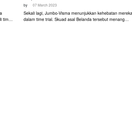
by
07 March 2023
a
Sekali lagi, Jumbo-Visma menunjukkan kehebatan merek
i tim
dalam time trial. Skuad asal Belanda tersebut menang
o-
Team Time Trial (TTT) di Etape 3 Paris-Nice 2023 pada
Selasa (7/3).