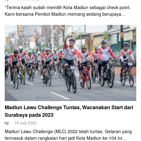
“Terima kasih sudah memilih Kota Madiun sebagai check point.
Kami bersama Pemkot Madiun memang sedang berupaya
menjadikan Kota Madiun ramah untuk cyclist. Kami sudah
siapkan jalur sepeda, penerangan jalan yang mumpuni dan
trotoar yang lebar,” ujar Faizal Rachman Ketua ISSI Kota Madiun.
Madiun Lawu Challenge Tuntas, Wacanakan Start dari
Surabaya pada 2023
by
16 July 2022
Madiun Lawu Challenge (MLC) 2022 telah tuntas. Gelaran yang
termasuk dalam rangkaian hari jadi Kota Madiun ke-104 ini