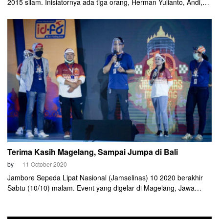
2015 silam. Inisiatornya ada tiga orang, Herman Yulianto, Andi,
dan Oland Dayan.
Terima Kasih Magelang, Sampai Jumpa di Bali
by
11 October 2020
Jambore Sepeda Lipat Nasional (Jamselinas) 10 2020 berakhir
Sabtu (10/10) malam. Event yang digelar di Magelang, Jawa
Tengah (Jateng) ini dibikin dengan format virtual. Menjadikannya
sebagai Jamselinas dengan jangkauan terluas di Indonesia.
Selanjutnya, Jamselinas 11 2021 mendatang akan digelar di Bali.