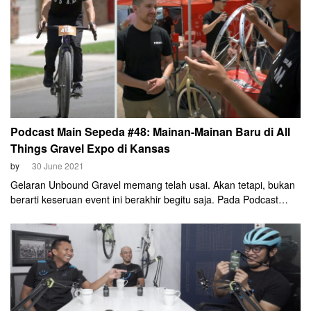
Podcast Main Sepeda #48: Mainan-Mainan Baru di All
Things Gravel Expo di Kansas
by
30 June 2021
Gelaran Unbound Gravel memang telah usai. Akan tetapi, bukan
berarti keseruan event ini berakhir begitu saja. Pada Podcast
Main Sepeda Episode 48 ini, Mas Azrul Ananda, Om Johnny Ray,
dan Om John Boemihardjo akan menjelajahi event bernama "All
Things Gravel Expo".