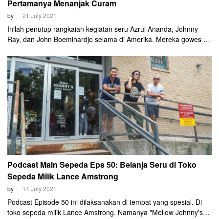
Pertamanya Menanjak Curam
by
21 July 2021
Inilah penutup rangkaian kegiatan seru Azrul Ananda, Johnny
Ray, dan John Boemihardjo selama di Amerika. Mereka gowes di
Circuit of the Americas (COTA), venue Grand Prix Amerika.
Podcast Main Sepeda Eps 50: Belanja Seru di Toko
Sepeda Milik Lance Amstrong
by
14 July 2021
Podcast Episode 50 ini dilaksanakan di tempat yang spesial. Di
toko sepeda milik Lance Amstrong. Namanya "Mellow Johnny's".