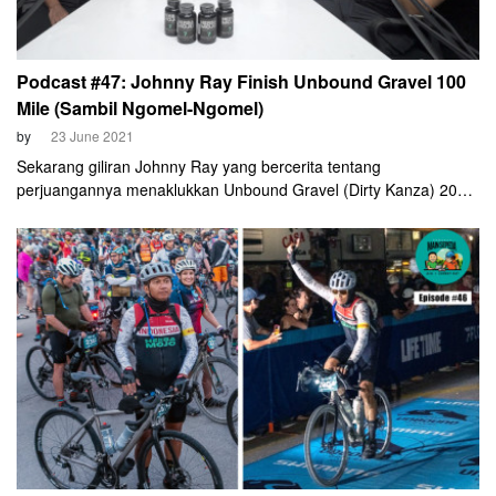
Podcast #47: Johnny Ray Finish Unbound Gravel 100
Mile (Sambil Ngomel-Ngomel)
by
23 June 2021
Sekarang giliran Johnny Ray yang bercerita tentang
perjuangannya menaklukkan Unbound Gravel (Dirty Kanza) 2021
kelas 200 mile. Ia mengaku bertemu "malaikat" setibanya di garis
finis di ajang ini.