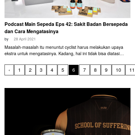
Podcast Main Sepeda Eps 42: Sakit Badan Bersepeda
dan Cara Mengatasinya
by
28 April 2021
Masalah-masalah itu menuntut cyclist harus melakukan upaya
ekstra untuk mengatasinya. Kadang, hal ini tidak bisa diatasi
dengan cepat. Obat-obatan dapat menjadi jalan pintas.
‹
1
2
3
4
5
6
7
8
9
10
11