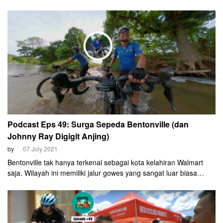
Azrul Ananda, Johnny Ray, dan John Boemihardjo akan
menjelajah dan berbelanja seru di toko itu.
Podcast Eps 49: Surga Sepeda Bentonville (dan
Johnny Ray Digigit Anjing)
by
07 July 2021
Bentonville tak hanya terkenal sebagai kota kelahiran Walmart
saja. Wilayah ini memiliki jalur gowes yang sangat luar biasa
modern. Selain itu, Bentonville juga punya jalur gravel bernama
Little Sugar 55 Miles.