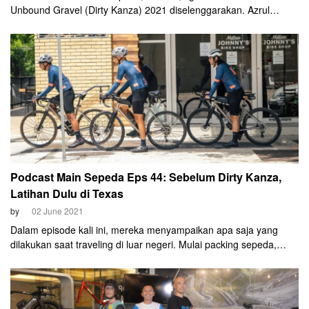
Unbound Gravel (Dirty Kanza) 2021 diselenggarakan. Azrul
Ananda, John Boemihardjo, dan Johnny Ray sempat mengikuti
dua shakedown ride resmi, mencicipi sedikit rute event yang
berlangsung 5 Juni itu.
Podcast Main Sepeda Eps 44: Sebelum Dirty Kanza,
Latihan Dulu di Texas
by
02 June 2021
Dalam episode kali ini, mereka menyampaikan apa saja yang
dilakukan saat traveling di luar negeri. Mulai packing sepeda,
persiapan road trip, hingga mencari dan menentukan rute latihan.