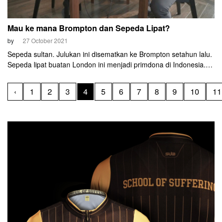
Mau ke mana Brompton dan Sepeda Lipat?
by
27 October 2021
Sepeda sultan. Julukan ini disematkan ke Brompton setahun lalu.
Sepeda lipat buatan London ini menjadi primdona di Indonesia.
Harganya melambung gila-gilaan. Hingga lima kali lipat dari harga
normal.
‹
1
2
3
4
5
6
7
8
9
10
11