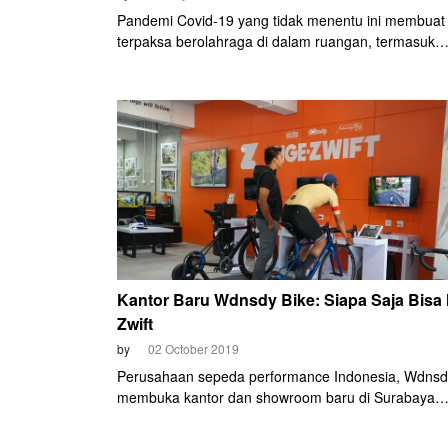
Pandemi Covid-19 yang tidak menentu ini membuat 
terpaksa berolahraga di dalam ruangan, termasuk
bersepeda. Biasanya, indoor cycling bersifat kompl
menunjang latihan kita di jalanan terbuka. Tapi sek
justru menjadi menu utama sehari-hari. Konsekuens
respon badan kita bisa berbeda, menimbulkan sakit
tidak biasa. Termasuk pada lutut.
Kantor Baru Wdnsdy Bike: Siapa Saja Bisa
Zwift
by
02 October 2019
Perusahaan sepeda performance Indonesia, Wdnsdy
membuka kantor dan showroom baru di Surabaya
Townsquare. Satu komplek dengan SUB Design Gal
Johnny Ray Cycling penyedia Brompton.