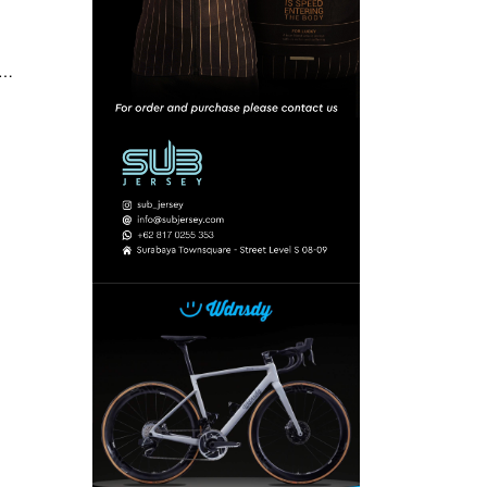
si
ran