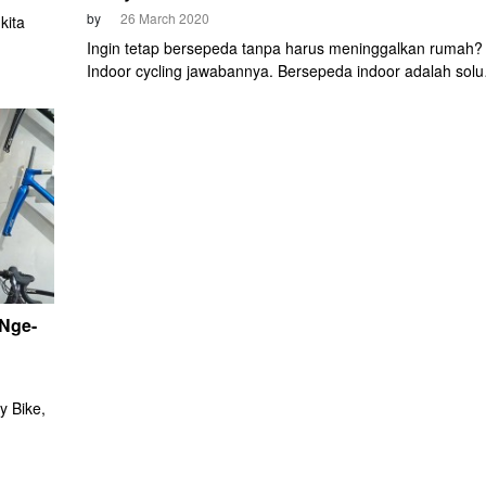
by
26 March 2020
kita
Ingin tetap bersepeda tanpa harus meninggalkan rumah?
ementer,
Indoor cycling jawabannya. Bersepeda indoor adalah solu
arang
terbaik di tengah pandemi coronavirus seperti saat ini.
inya,
Aktivitas ini sangat efektif untuk memutus rantai penyeba
 yang
virus yang berasal dari Tiongkok tersebut.
 Nge-
 Bike,
lery dan