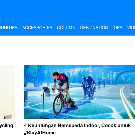
UNITIES
ACCESSORIES
COLUMN
DESTINATION
TIPS
VID
ycling
4 Keuntungan Bersepeda Indoor, Cocok untuk
#StayAtHome