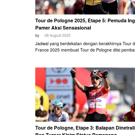
Tour de Pologne 2025, Etape 5: Pemuda Ing
Pamer Aksi Sensasional
by
08 August 2025
Jadwal yang berdekatan dengan berakhirnya Tour 
France 2025 membuat Tour de Pologne diisi pemba
pembalap lapis dua. Sisi baiknya, pembalap-pemba
muda mengambil panggung untuk memamerkan
kemampuannya.
Tour de Pologne, Etape 3: Balapan Dinetrali
Ben Turner Klaim Status Pemenang