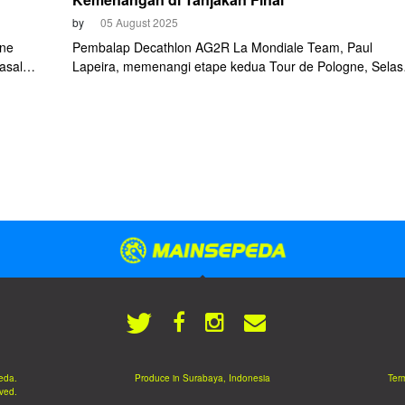
by
05 August 2025
gne
Pembalap Decathlon AG2R La Mondiale Team, Paul
asal
Lapeira, memenangi etape kedua Tour de Pologne, Selas
alapan
5 Agustus 2025. Dalam finis menanjak, ia sanggup menca
in
celah untuk menyerang sehingga gagal dihentikan lawan-
nt ketat
lawannya. Kemenangan ini sekaligus mengantarkannya
merebut jaket kuning pimpinan klasemen umum dari Olav
Kooij (Visma Lease a Bike).
eda.
Produce in Surabaya, Indonesia
Term
rved.