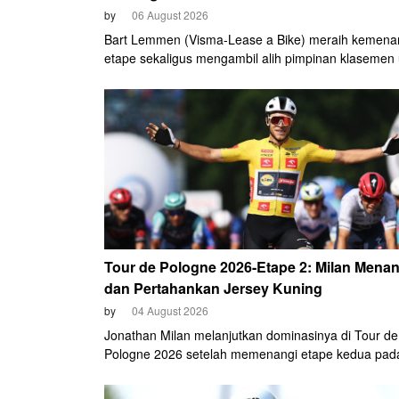
by
06 August 2026
Bart Lemmen (Visma-Lease a Bike) meraih kemen
etape sekaligus mengambil alih pimpinan klaseme
(GC) Tour de Pologne 2026 setelah tampil impresif
etape keempat, Kamis (6/8).
Tour de Pologne 2026-Etape 2: Milan Menan
dan Pertahankan Jersey Kuning
by
04 August 2026
Jonathan Milan melanjutkan dominasinya di Tour de
Pologne 2026 setelah memenangi etape kedua pad
Selasa (4/8).