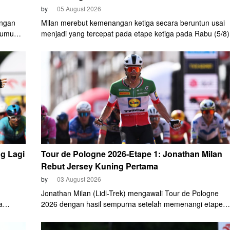
by
05 August 2026
angan
Milan merebut kemenangan ketiga secara beruntun usai
n umum
menjadi yang tercepat pada etape ketiga pada Rabu (5/8)
 dalam
g Lagi
Tour de Pologne 2026-Etape 1: Jonathan Milan
Rebut Jersey Kuning Pertama
by
03 August 2026
Jonathan Milan (Lidl-Trek) mengawali Tour de Pologne
a
2026 dengan hasil sempurna setelah memenangi etape
pertama, Senin (3/8).