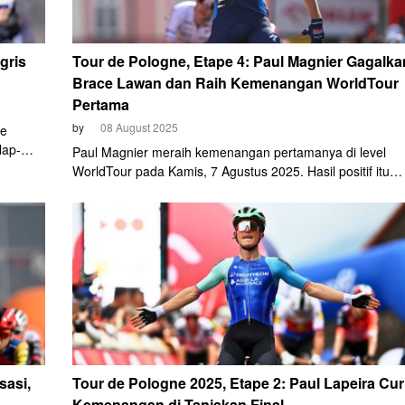
gris
Tour de Pologne, Etape 4: Paul Magnier Gagalka
Brace Lawan dan Raih Kemenangan WorldTour
Pertama
by
08 August 2025
de
lap-
Paul Magnier meraih kemenangan pertamanya di level
lap
WorldTour pada Kamis, 7 Agustus 2025. Hasil positif itu
diraihnya usai jadi finisher pertama di balapan etape 4 To
de Pologne.
sasi,
Tour de Pologne 2025, Etape 2: Paul Lapeira Cur
Kemenangan di Tanjakan Final