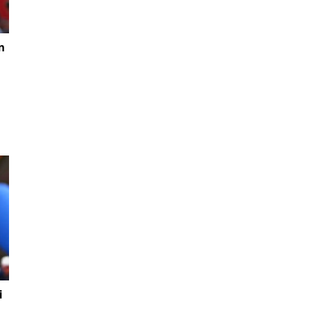
n
ur
i