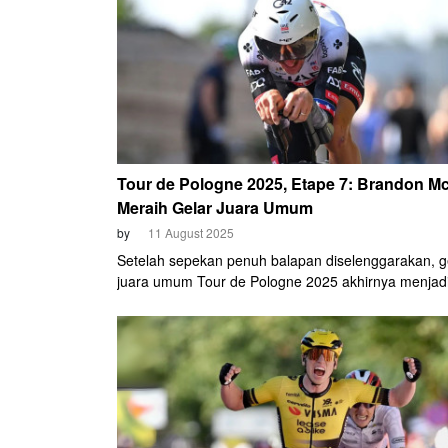
Tour de Pologne 2025, Etape 7: Brandon M
Meraih Gelar Juara Umum
by
11 August 2025
Setelah sepekan penuh balapan diselenggarakan, g
juara umum Tour de Pologne 2025 akhirnya menjadi
Brandon McNulty (UAE Team Emirates-XRG). Pemb
asal Amerika Serikat itu bak meraih kemenangan di
tikungan terakhir. Berkat penampilan yang sangat im
pada etape penutup, Minggu, 10 Agustus 2025.