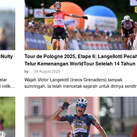
cNulty
Tour de Pologne 2025, Etape 6: Langellotti Peca
Telur Kemenangan WorldTour Setelah 14 Tahun
by
09 August 2025
elar
Wajah Victor Langelotti (Ineos Grenadiers) tampak
 milik
sumringah. Ia telah mencetak sejarah untuk dirinya sendiri
alap
Meraih prestasi paling prestisius setelah 14 tahun berkari
di level profesional. Pembalap asal Monaco itu meraih
presif
kemenangan WorldTour pertamanya usai finish terdepan 
etape 6 Tour de Pologne pada Sabtu, 9 Agustus 2025.