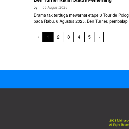
by
06 August 2025
Drama tak terduga mewarnai etape 3 Tour de Polo
pada Rabu, 6 Agustus 2025. Ben Turner, pembalap 
Inggris Raya, meraih kemenangan pertamanya di b
WorldTour UCI. Ia mengalahkan Pello Bilbao (Bahra
‹
1
2
3
4
5
›
Victorious) and Andrea Bagioli (Lidl-Trek) dalam spri
jelang balapan berakhir.
2023 Mainsep
All Right Rese