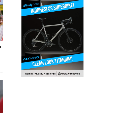
h
.
er
di