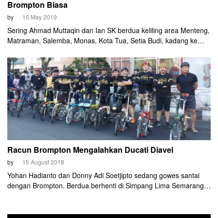
Brompton Biasa
by
15 May 2019
Sering Ahmad Muttaqin dan Ian SK berdua keliling area Menteng,
Matraman, Salemba, Monas, Kota Tua, Setia Budi, kadang ke
Ancol menggunakan sepeda lipat asal Inggris, Brompton. Dua
cyclist pengguna Brompton Raw Lacquer ini tidak sekedar
bersepeda. Tapi latihan serius, ada jarak tertentu dengan
kecepatan rata-rata tertentu yang harus diselesaikan.
Racun Brompton Mengalahkan Ducati Diavel
by
15 August 2018
Yohan Hadianto dan Donny Adi Soetjipto sedang gowes santai
dengan Brompton. Berdua berhenti di Simpang Lima Semarang
untuk sekedar berfoto. Bertemulah mereka dengan dua cyclist
pengguna Brompton juga. Mereka memperkenalkan diri sebagai
Herry Fathur dan Satrio Hartoko. Lalu berkembanglah mereka