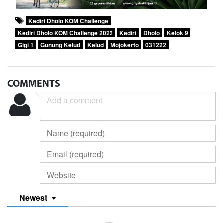
Kediri Dholo KOM Challenge
Kediri Dholo KOM Challenge 2022
Kediri
Dholo
Kelok 9
Gigi 1
Gunung Kelud
Kelud
Mojokerto
031222
COMMENTS
Newest