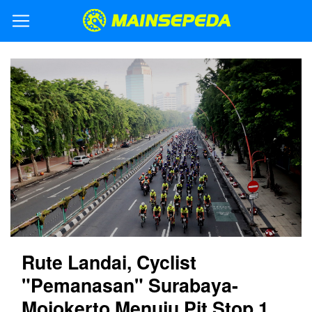
Rute Landai, Cyclist
"Pemanasan" Surabaya-
Mojokerto Menuju Pit Stop 1