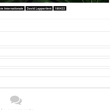
te Internationale
David Lappartient
180422