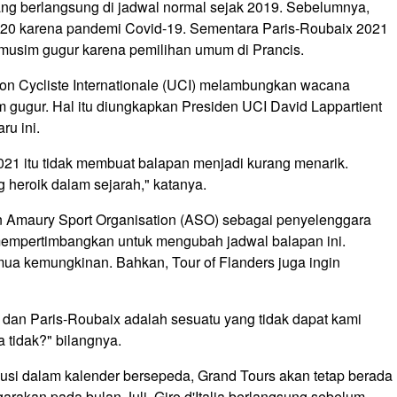
ang berlangsung di jadwal normal sejak 2019. Sebelumnya,
2020 karena pandemi Covid-19. Sementara Paris-Roubaix 2021
 musim gugur karena pemilihan umum di Prancis.
n Cycliste Internationale (UCI) melambungkan wacana
 gugur. Hal itu diungkapkan Presiden UCI David Lappartient
ru ini.
021 itu tidak membuat balapan menjadi kurang menarik.
ng heroik dalam sejarah," katanya.
n Amaury Sport Organisation (ASO) sebagai penyelenggara
mempertimbangkan untuk mengubah jadwal balapan ini.
a kemungkinan. Bahkan, Tour of Flanders juga ingin
 dan Paris-Roubaix adalah sesuatu yang tidak dapat kami
 tidak?" bilangnya.
olusi dalam kalender bersepeda, Grand Tours akan tetap berada
arakan pada bulan Juli. Giro d'Italia berlangsung sebelum