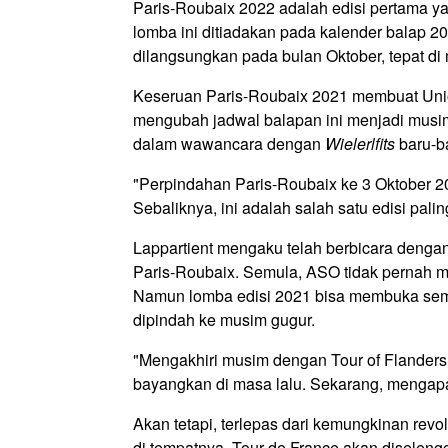
Paris-Roubaix 2022 adalah edisi pertama y
lomba ini ditiadakan pada kalender balap 
dilangsungkan pada bulan Oktober, tepat di
Keseruan Paris-Roubaix 2021 membuat Unio
mengubah jadwal balapan ini menjadi musim
dalam wawancara dengan
Wielerlfits
baru-ba
"Perpindahan Paris-Roubaix ke 3 Oktober 2
Sebaliknya, ini adalah salah satu edisi pali
Lappartient mengaku telah berbicara denga
Paris-Roubaix. Semula, ASO tidak pernah 
Namun lomba edisi 2021 bisa membuka semu
dipindah ke musim gugur.
"Mengakhiri musim dengan Tour of Flanders
bayangkan di masa lalu. Sekarang, mengapa
Akan tetapi, terlepas dari kemungkinan rev
di tempatnya. Tour de France akan diselengg