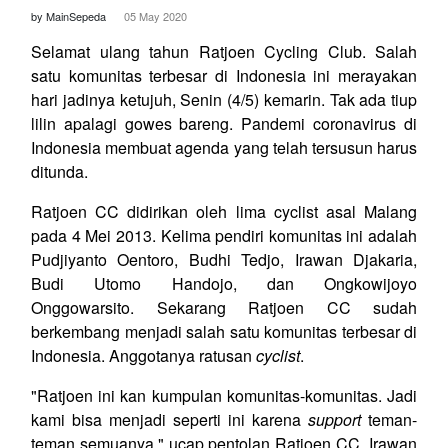
by MainSepeda
05 May 2020
Selamat ulang tahun Ratjoen Cycling Club. Salah
satu komunitas terbesar di Indonesia ini merayakan
hari jadinya ketujuh, Senin (4/5) kemarin. Tak ada tiup
lilin apalagi gowes bareng. Pandemi coronavirus di
Indonesia membuat agenda yang telah tersusun harus
ditunda.
Ratjoen CC didirikan oleh lima cyclist asal Malang
pada 4 Mei 2013. Kelima pendiri komunitas ini adalah
Pudjiyanto Oentoro, Budhi Tedjo, Irawan Djakaria,
Budi Utomo Handojo, dan Ongkowijoyo
Onggowarsito. Sekarang Ratjoen CC sudah
berkembang menjadi salah satu komunitas terbesar di
Indonesia. Anggotanya ratusan
cyclist
.
"Ratjoen ini kan kumpulan komunitas-komunitas. Jadi
kami bisa menjadi seperti ini karena
support
teman-
teman semuanya," ucap pentolan Ratjoen CC, Irawan