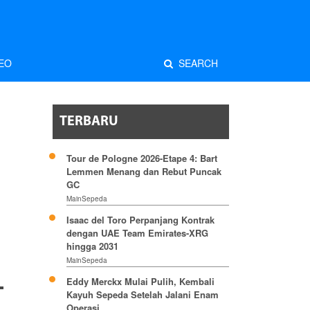
EO
SEARCH
TERBARU
Tour de Pologne 2026-Etape 4: Bart
Lemmen Menang dan Rebut Puncak
GC
MainSepeda
Isaac del Toro Perpanjang Kontrak
dengan UAE Team Emirates-XRG
hingga 2031
MainSepeda
Eddy Merckx Mulai Pulih, Kembali
Kayuh Sepeda Setelah Jalani Enam
Operasi