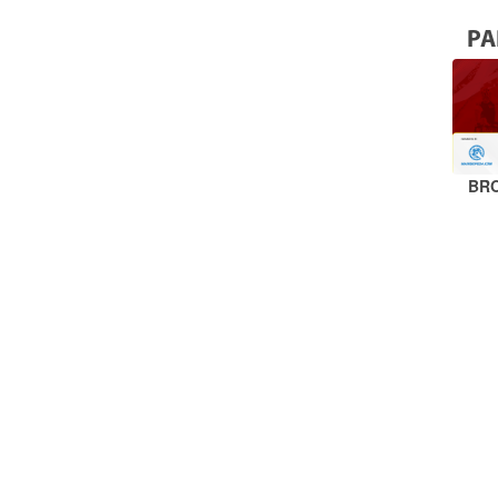
PA
BR