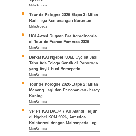
MainSepeda
Tour de Pologne 2026-Etape 3: Milan
Raih Tiga Kemenangan Beruntun
MainSepeda
UCI Awasi Dugaan Bra Aerodinamis
di Tour de France Femmes 2026
MainSepeda
Berkat KAI Ngebel KOM, Cyclist Jadi
Tahu Ada Telaga Cantik di Ponorogo
yang Asyik buat Bersepeda
MainSepeda
Tour de Pologne 2026-Etape 2: Milan
Menang Lagi dan Pertahankan Jersey
Kuning
MainSepeda
VP PT KAI DAOP 7 Ali Afandi Terjun
di Ngebel KOM 2026, Antusias
Kolaborasi dengan Mainsepeda Lagi
MainSepeda