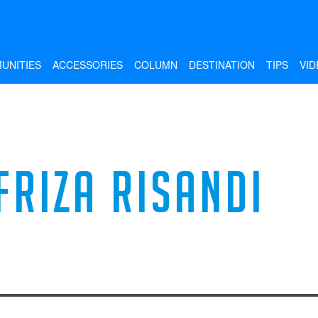
UNITIES
ACCESSORIES
COLUMN
DESTINATION
TIPS
VID
FRIZA RISANDI