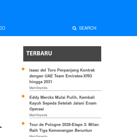
EO
SEARCH
TERBARU
Isaac del Toro Perpanjang Kontrak
dengan UAE Team Emirates-XRG
hingga 2031
MainSepeda
Eddy Merckx Mulai Pulih, Kembali
Kayuh Sepeda Setelah Jalani Enam
Operasi
MainSepeda
Tour de Pologne 2026-Etape 3: Milan
Raih Tiga Kemenangan Beruntun
MainSepeda