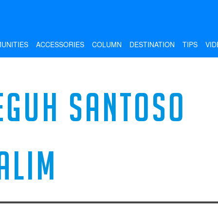
UNITIES
ACCESSORIES
COLUMN
DESTINATION
TIPS
VID
EGUH SANTOSO
ALIM