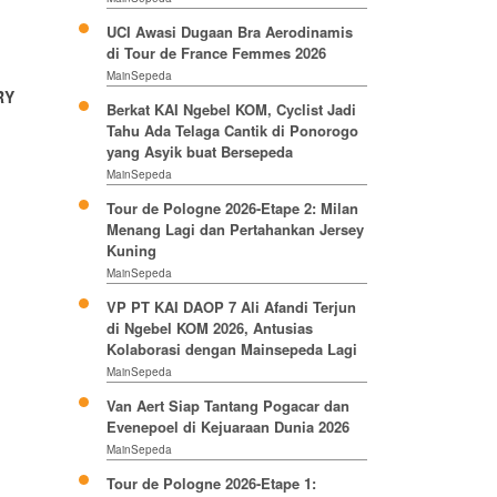
UCI Awasi Dugaan Bra Aerodinamis
di Tour de France Femmes 2026
MainSepeda
RY
Berkat KAI Ngebel KOM, Cyclist Jadi
Tahu Ada Telaga Cantik di Ponorogo
yang Asyik buat Bersepeda
MainSepeda
Tour de Pologne 2026-Etape 2: Milan
Menang Lagi dan Pertahankan Jersey
Kuning
MainSepeda
VP PT KAI DAOP 7 Ali Afandi Terjun
di Ngebel KOM 2026, Antusias
Kolaborasi dengan Mainsepeda Lagi
MainSepeda
Van Aert Siap Tantang Pogacar dan
Evenepoel di Kejuaraan Dunia 2026
MainSepeda
Tour de Pologne 2026-Etape 1: