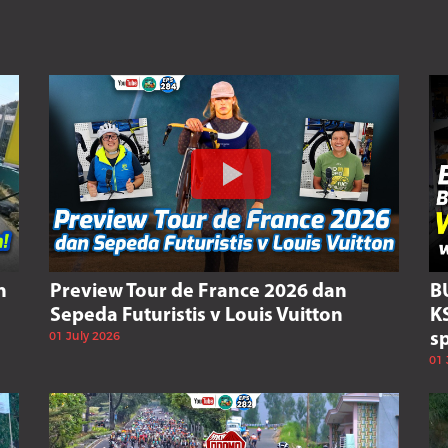
n
Preview Tour de France 2026 dan
B
Sepeda Futuristis v Louis Vuitton
K
01 July 2026
s
01 