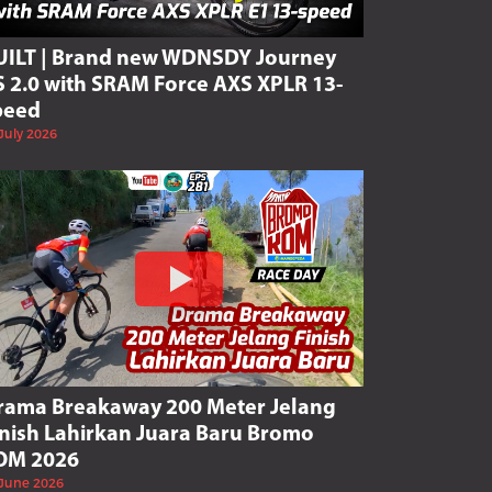
UILT | Brand new WDNSDY Journey
S 2.0 with SRAM Force AXS XPLR 13-
peed
July 2026
rama Breakaway 200 Meter Jelang
inish Lahirkan Juara Baru Bromo
OM 2026
 June 2026