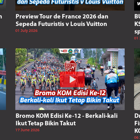
n
Preview Tour de France 2026 dan
B
Sepeda Futuristis v Louis Vuitton
K
01 July 2026
s
01 
Bromo KOM Edisi Ke-12 - Berkali-kali
D
Ikut Tetap Bikin Takut
F
17 June 2026
K
06