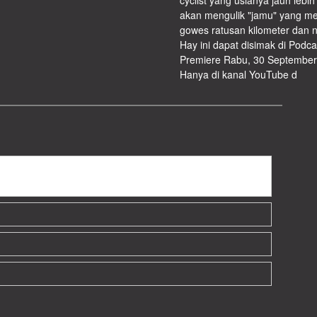
cyclist yang usianya jauh lebi
akan mengulik "jamu" yang me
gowes ratusan kilometer dan n
Hay ini dapat disimak di Podc
Premiere Rabu, 30 September 
Hanya di kanal YouTube d