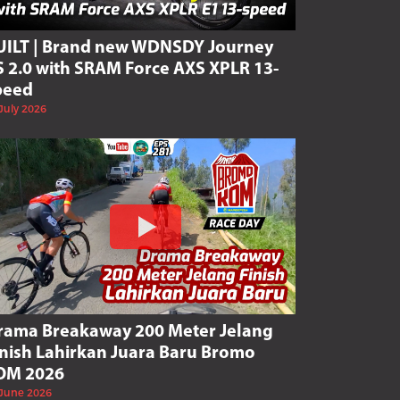
UILT | Brand new WDNSDY Journey
S 2.0 with SRAM Force AXS XPLR 13-
peed
July 2026
rama Breakaway 200 Meter Jelang
inish Lahirkan Juara Baru Bromo
OM 2026
 June 2026