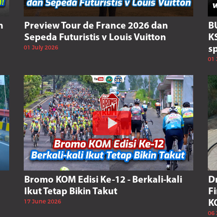
n
Preview Tour de France 2026 dan
B
Sepeda Futuristis v Louis Vuitton
K
01 July 2026
s
01 
Bromo KOM Edisi Ke-12 - Berkali-kali
D
Ikut Tetap Bikin Takut
F
17 June 2026
K
06