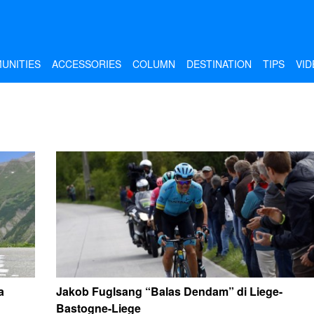
UNITIES
ACCESSORIES
COLUMN
DESTINATION
TIPS
VID
a
Jakob Fuglsang “Balas Dendam” di Liege-
Bastogne-Liege