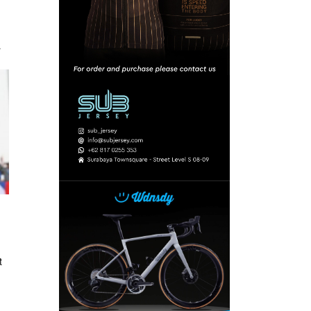
a.
,
t
ng
h