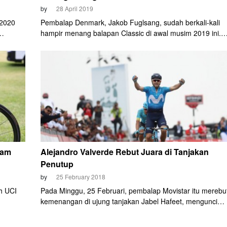
by
28 April 2019
 2020
Pembalap Denmark, Jakob Fuglsang, sudah berkali-kali
hampir menang balapan Classic di awal musim 2019 ini.
sip-
Pada Minggu, 28 April, andalan Astana itu sukses balas
astikan
dendam. Dia meraih kemenangan terbesar dalam karirny
Meraih kemenangan di balapan Monument tertua di dunia
Liege-Bastogne-Liege.
eam
Alejandro Valverde Rebut Juara di Tanjakan
Penutup
by
25 February 2018
h UCI
Pada Minggu, 25 Februari, pembalap Movistar itu merebu
kemenangan di ujung tanjakan Jabel Hafeet, mengunci
gga
gelar ajang level WorldTour tersebut. Mengalahkan binta
ggi
muda Kolombia, Miguel Angel Lopez (Astana), yang masi