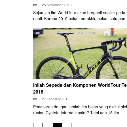
by
25 November 2019
Sejumlah tim WorldTour akan berganti suplier pada
nanti. Karena 2019 belum berakhir, belum satu pun
mengumumkan perubahan secara resmi. Namun, go
gosipnya sudah beredar, dan para pembalapnya dip
sudah mulai menjajal perlengkapan baru sebelum
pergantian tahun.
Inilah Sepeda dan Komponen WorldTour T
2018
by
27 February 2018
Penasaran dengan jumlah tim balap yang diakui ole
(union Cycliste Internationale)? Total ada 18 tim
mendapatkan gelar sebagai WorldTour Team sehin
mereka berhak otomatis mengikuti even kelas tertin