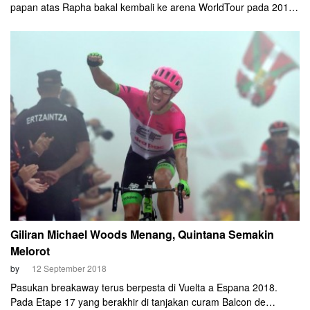
papan atas Rapha bakal kembali ke arena WorldTour pada 2019.
Lewat sebuah video di situs belanja mereka, merek asal Inggris
itu mengumumkan akan mendukung tim Amerika Serikat: EF
Education First-Drapac.
Giliran Michael Woods Menang, Quintana Semakin
Melorot
by
12 September 2018
Pasukan breakaway terus berpesta di Vuelta a Espana 2018.
Pada Etape 17 yang berakhir di tanjakan curam Balcon de