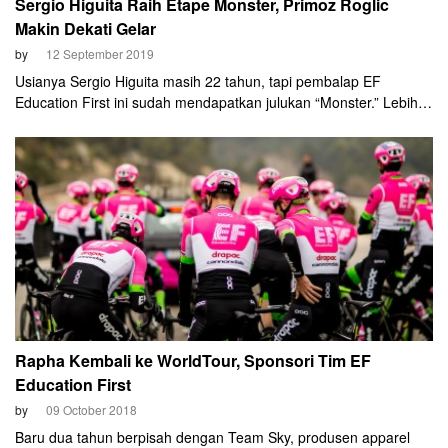
Sergio Higuita Raih Etape Monster, Primoz Roglic
Makin Dekati Gelar
by
12 September 2019
Usianya Sergio Higuita masih 22 tahun, tapi pembalap EF
Education First ini sudah mendapatkan julukan “Monster.” Lebih
tepatnya, “Higuita Monster.” Dan dia meraih kemenangan
menakjubkan, melarikan diri sendirian di Etape 18 Vuelta a
Espana 2019 pada Kamis, 12 September.
Rapha Kembali ke WorldTour, Sponsori Tim EF
Education First
by
09 October 2018
Baru dua tahun berpisah dengan Team Sky, produsen apparel