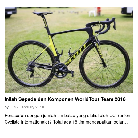
Bizkaia, Rabu, 12 September, kelompok yang melarikan diri dari
peloton kembali meraih kemenangan. Michael Woods (EF
Education First-Drapac) mampu meninggalkan tiga pesaing:
Dylan Teuns (BMC), David de la Cruz (Team Sky), dan Rafal
Majka (Bora-Hansgrohe).
Inilah Sepeda dan Komponen WorldTour Team 2018
by
27 February 2018
Penasaran dengan jumlah tim balap yang diakui oleh UCI (union
Cycliste Internationale)? Total ada 18 tim mendapatkan gelar
sebagai WorldTour Team sehingga mereka berhak otomatis
mengikuti even kelas tertinggi dunia (UCI WorldTour).