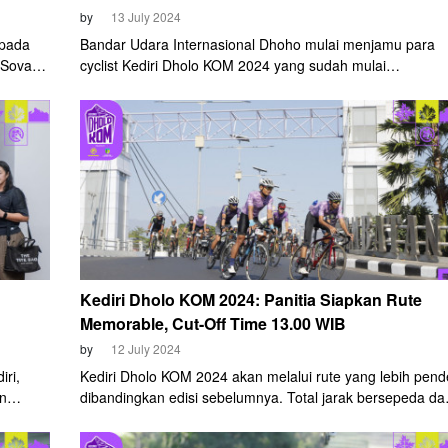
by
13 July 2024
 pada
Bandar Udara Internasional Dhoho mulai menjamu para
 Sova
cyclist Kediri Dholo KOM 2024 yang sudah mulai
2024.
berdatangan ke wilayah Kabupaten Kediri sejak Jumat, 12
 yang
Juli 2024. Hingga saat ini, terdapat dua rute yang mendar
ika
di bandara swasta pertama di Indonesia ini.
erbalik
olo KOM
Kediri Dholo KOM 2024: Panitia Siapkan Rute
Memorable, Cut-Off Time 13.00 WIB
by
12 July 2024
iri,
Kediri Dholo KOM 2024 akan melalui rute yang lebih pend
an
dibandingkan edisi sebelumnya. Total jarak bersepeda dar
lakukan
garis start ke lokasi finis adalah 70 Km. Keputusan panitia
Kediri Dholo KOM 2024 memangkas jarak rute ini karena