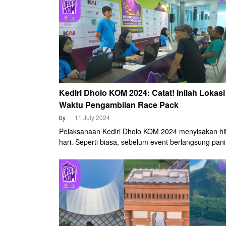
Keempatnya tergabung dalam komunitas Manokwari
Assosiation Cycling Club (MBA).
Kediri Dholo KOM 2024: Catat! Inilah Lokas
Waktu Pengambilan Race Pack
by
11 July 2024
Pelaksanaan Kediri Dholo KOM 2024 menyisakan hi
hari. Seperti biasa, sebelum event berlangsung pani
menyiapkan sesi khusus untuk pengambilan racepa
balapan. Kali ini pengambilan racepack akan dilaku
Semeru Ballroom, Fave Hotel pada Sabtu, 13 Juli 2
Kegiatan ini akan mulai dibuka pukul 10.00 WIB dan 
pukul 21.00 WIB.