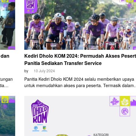
 Bike
alasan keamanan dan kenyamanan bagi para peserta.
i dan
Kediri Dholo KOM 2024: Permudah Akses Pesert
Panitia Sediakan Transfer Service
by
10 July 2024
tungan
Panitia Kediri Dholo KOM 2024 selalu memberikan upaya
tia
untuk memudahkan akses para peserta. Termasik dalam
ck
hal opsi transportasi pasca rampungnya penyelenggaraa
kan di
event Kediri Dholo KOM 2024. Oleh karena itu, transfer
024.
service telah disiapkan. Terdapat dua opsi pilihan
ditutup
pemulangan peserta dan barang bawaannya dari titik finis
di lokasi Air Terjun Dholo.