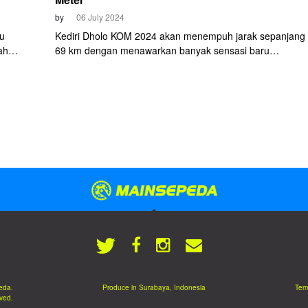
by
06 July 2024
lu
Kediri Dholo KOM 2024 akan menempuh jarak sepanjang
ah
69 km dengan menawarkan banyak sensasi baru
Gigi 1
bersepeda di Kabupaten Kediri. Seperti lokasi start di dal
mbuat
area Monumen Simpang Lima Gumul (SLG) dan
akni 500
mengunjungi Bandara Dhoho Kediri yang baru beroperasi
tiga bulan lalu.
eda.
Produce in Surabaya, Indonesia
Term
rved.