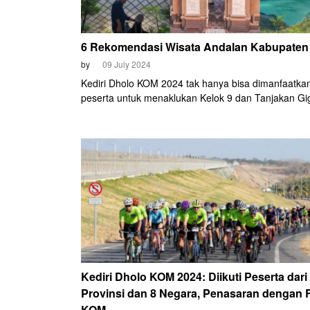
6 Rekomendasi Wisata Andalan Kabupaten 
by
09 July 2024
Kediri Dholo KOM 2024 tak hanya bisa dimanfaatka
peserta untuk menaklukan Kelok 9 dan Tanjakan Gig
saja. Ada banyak kegiatan lain yang bisa dilakukan 
Panji, julukan Kabupaten Kediri. Salah satunya adal
mengunjungi lokasi wisatanya.
Kediri Dholo KOM 2024: Diikuti Peserta dari
Provinsi dan 8 Negara, Penasaran dengan 
KOM