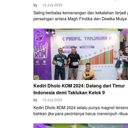
by
14 July 2024
Saling berbalas kemenangan dan kekalahan terjadi
persaingan antara Magh Firotika dan Dewika Mulya
pada kelas Women Elite di ajang East Java Trilogy 
Pada seri pembuka Antangin Bromo KOM X, Dewika
tampil sebagai pemenang dan memaksa Magh Firot
puas di posisi kedua. Akan tetapi, situasi tersebut b
arah ketika seri kedua East Java Trilogy, Kediri Dh
2024.
Kediri Dholo KOM 2024: Datang dari Timur
Indonesia demi Taklukan Kelok 9
by
13 July 2024
Kediri Dholo KOM 2024 selalu punya magnet tersend
bahkan jika para pecintanya harus menempuh ribu
kilometer untuk datang. Perjuangan itu yang rela di
oleh empat cyclist asal Manokwari, Papua Barat.