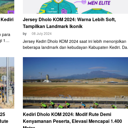
Kediri
Jersey Dholo KOM 2024: Warna Lebih Soft,
Tampilkan Landmark Ikonik
by
08 July 2024
n para
i 1
Jersey Kediri Dholo KOM 2024 saat ini lebih menonjolkan
di Bumi
beberapa landmark dan kebudayan Kabupaten Kediri. Dar
ah
gambar Monumen Simpang Lima Gumul (SLG), panoram
pegunungan Kelud, hingga ikon batik lidah api khas
Kediri. Semuanya dirangkum menjadi background siluet
pada tampak depan dan belakang jersey.
 25
Kediri Dholo KOM 2024: Modif Rute Demi
Rute
Kenyamanan Peserta, Elevasi Mencapai 1.400
Meter