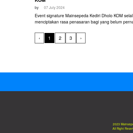
by
07 July 2024
Event signature Mainsepeda Kediri Dholo KOM sela
menciptakan rasa penasaran bagi yang belum pern
mencobanya. Apalagi pesona Kelok 9 dan tanjakan 
tidak akan ditemukan di lokasi lain. Hal ini yang me
‹
1
2
3
›
kuota peserta Kediri Dholo KOM 2024 telah ludes, y
cyclist.
2023 Mainsep
All Right Rese