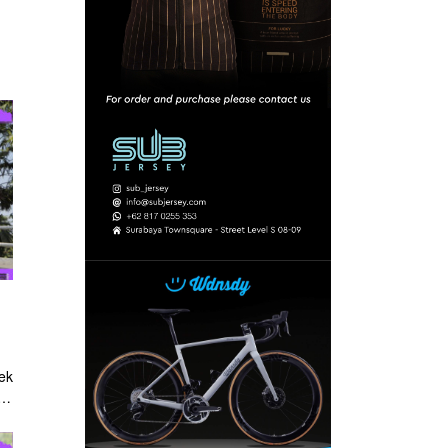
at
ek
i