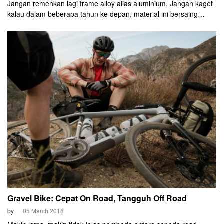
Jangan remehkan lagi frame alloy alias aluminium. Jangan kaget
kalau dalam beberapa tahun ke depan, material ini bersaing
supersengit melawan bahan karbon. Sejumlah produsen besar
telah melakukan investasi besar menggunakan aluminium,
mendorongnya kembali ke arah puncak popularitas.
Gravel Bike: Cepat On Road, Tangguh Off Road
by
05 March 2018