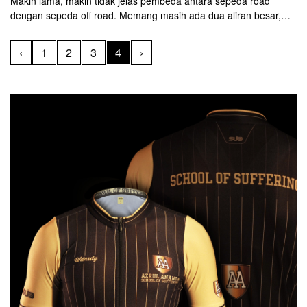
Makin lama, makin tidak jelas pembeda antara sepeda road
dengan sepeda off road. Memang masih ada dua aliran besar,
Road dan MTB, tapi di jalur Road sendiri sekarang sudah tidak
karuan variatifnya.
‹
1
2
3
4
›