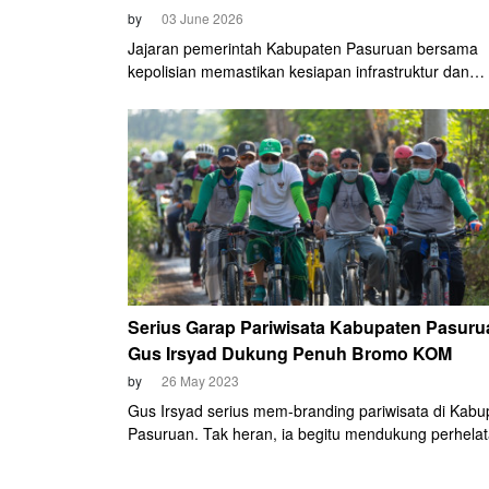
by
03 June 2026
Jajaran pemerintah Kabupaten Pasuruan bersama
kepolisian memastikan kesiapan infrastruktur dan
pengamanan rute jelang pergelaran Bromo KOM 20
akan berlangsung Sabtu, 6 Juni mendatang. Perbai
aspal berlubang di jalur menuju garis finis Wonokitri
antisipasi titik rawan di sepanjang rute menjadi fok
demi menjamin keselamatan para peserta.
Serius Garap Pariwisata Kabupaten Pasuru
Gus Irsyad Dukung Penuh Bromo KOM
by
26 May 2023
Gus Irsyad serius mem-branding pariwisata di Kabu
Pasuruan. Tak heran, ia begitu mendukung perhela
Bromo KOM.