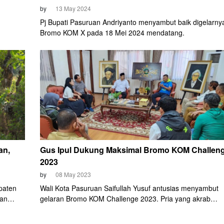
by
13 May 2024
Pj Bupati Pasuruan Andriyanto menyambut baik digelarny
Bromo KOM X pada 18 Mei 2024 mendatang.
26 yang
kan
 hingga
us utama
an,
Gus Ipul Dukung Maksimal Bromo KOM Challen
2023
by
08 May 2023
paten
Wali Kota Pasuruan Saifullah Yusuf antusias menyambut
tan
gelaran Bromo KOM Challenge 2023. Pria yang akrab
disapa Gus Ipul itu menyatakan dukungan penuh untuk
event bersepeda menanjak sejauh 100 km tersebut.