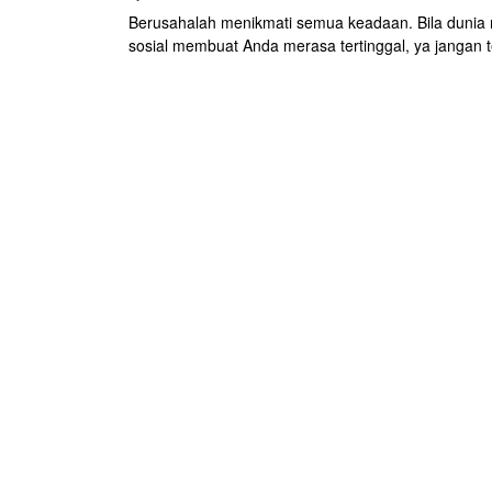
Berusahalah menikmati semua keadaan. Bila dunia
sosial membuat Anda merasa tertinggal, ya jangan t
sering melihat medsos. Ubah FOMO menjadi JOMO.
'Joy of Missing Out'. Jadi walau 'tertinggal', tetap ha
Karena bahagia dimulai dari diri kita sendiri. Sekian
ray)