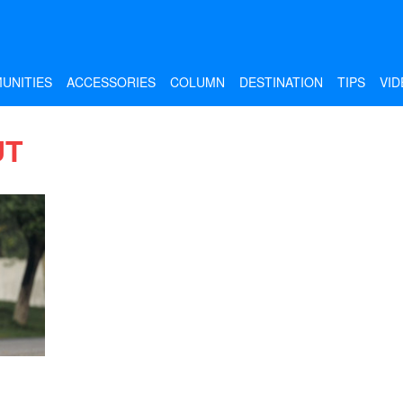
UNITIES
ACCESSORIES
COLUMN
DESTINATION
TIPS
VID
UT