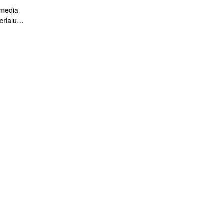
 media
erlalu
 Alias
ppy.
.(johnny