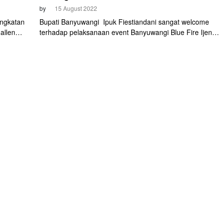
by
15 August 2022
angkatan
Bupati Banyuwangi Ipuk Fiestiandani sangat welcome
allenge
terhadap pelaksanaan event Banyuwangi Blue Fire Ijen
onal,
KOM Challenge 2022. Menurutnya, gelaran ini bisa
dari
mendongkrak jumlah wisatawan ke Banyuwangi.