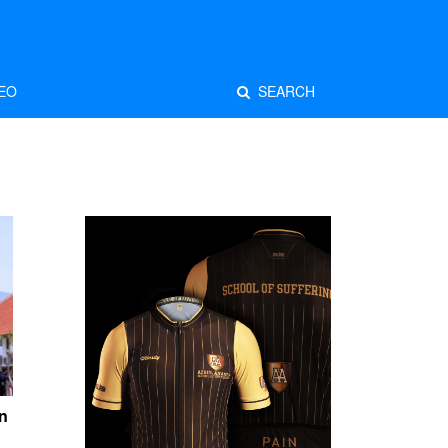
EO
SEARCH
n