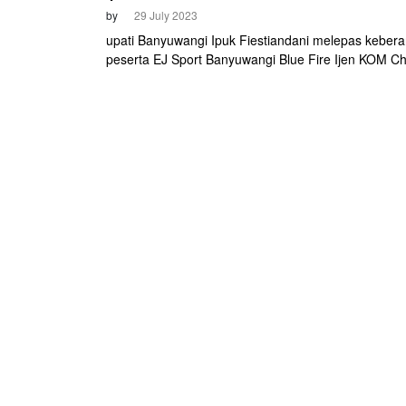
by
29 July 2023
upati Banyuwangi Ipuk Fiestiandani melepas keber
peserta EJ Sport Banyuwangi Blue Fire Ijen KOM Ch
2023. Sebelum start, peserta disambut tarian tradisi
Tari Kembang Bakung. Tarian itu dibawakan penari 
lima negara.