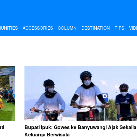
UNITIES
ACCESSORIES
COLUMN
DESTINATION
TIPS
VID
ti
Bupati Ipuk: Gowes ke Banyuwangi Ajak Sekalia
Keluarga Berwisata