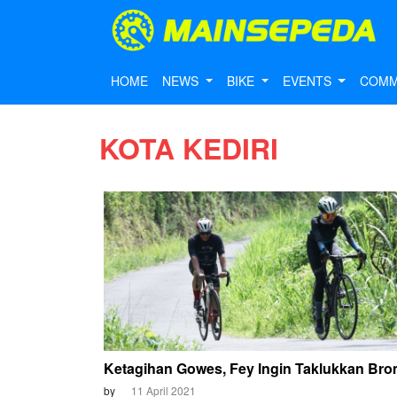
HOME
NEWS
BIKE
EVENTS
COMM
KOTA KEDIRI
Ketagihan Gowes, Fey Ingin Taklukkan Br
by
11 April 2021