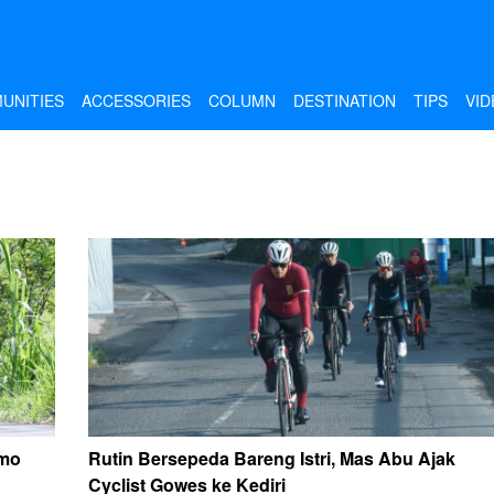
UNITIES
ACCESSORIES
COLUMN
DESTINATION
TIPS
VID
omo
Rutin Bersepeda Bareng Istri, Mas Abu Ajak
Cyclist Gowes ke Kediri