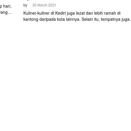
by
30 March 2021
p hari,
yang
Kuliner-kuliner di Kediri juga lezat dan lebih ramah di
Kota
kantong daripada kota lainnya. Selain itu, tempatnya juga
nyaman. "Ayo gowes ke Kediri. Sebab Kediri selalu di hati,
ajak Mas Abu