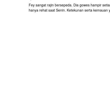
Fey sangat rajin bersepeda. Dia gowes hampir setia
hanya rehat saat Senin. Ketekunan serta kemauan 
kuat menjadikannya women cyclist yang tangguh di 
Kediri.