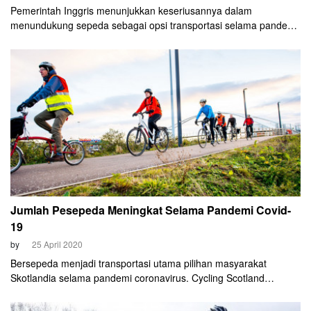
Pemerintah Inggris menunjukkan keseriusannya dalam
menundukung sepeda sebagai opsi transportasi selama pandemi
coronavirus. Inggris telah menggelontorkan dana 250 juta GBP
untuk menambah jalur sepeda pop up dan sejumlah langkah
lainnya yang akan meningkatkan kecenderungan masyarakat
menggunakan sepeda daripada opsi transportasi lainnya.
Jumlah Pesepeda Meningkat Selama Pandemi Covid-
19
by
25 April 2020
Bersepeda menjadi transportasi utama pilihan masyarakat
Skotlandia selama pandemi coronavirus. Cycling Scotland
melaporkan, terjadi peningkatan signifikan jumlah pesepeda di
negaranya selama pandemi ini. Di satu sisi, kecenderungan untuk