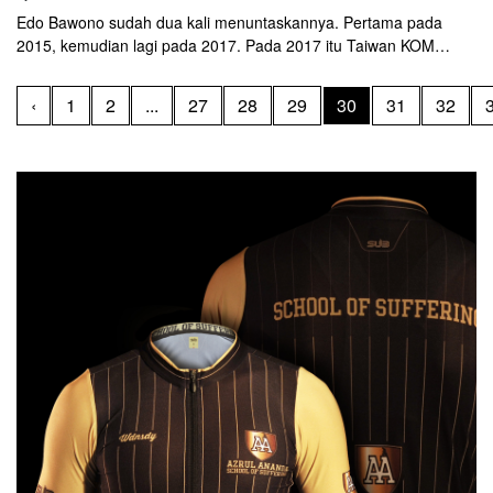
Edo Bawono sudah dua kali menuntaskannya. Pertama pada
2015, kemudian lagi pada 2017. Pada 2017 itu Taiwan KOM
sedang meraih popularitas gila. Diikuti --dan dimenangi-- oleh
superstar era itu, Vincenzo Nibali. Diikuti pula mantan juara Tour
‹
1
2
...
27
28
29
30
31
32
de France lain seperti Cadel Evans. Pada 2015 saya naik sepeda
custom buatan Argonaut. Pada kali kedua, saya memakai salah
satu prototype pertama Wdnsdy AJ1.