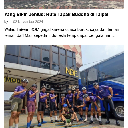
Yang Bikin Jenius: Rute Tapak Buddha di Taipei
by
02 November 2024
Walau Taiwan KOM gagal karena cuaca buruk, saya dan teman-
teman dari Mainsepeda Indonesia tetap dapat pengalaman
gowes sangat berkesan. Pada Minggu, 27 Oktober, kami diajak
teman-teman Indonesian Cyclist in Taiwan (ICT) merasakan rute
terpopuler di Taipei. Yaitu rute "Buddha's Palm" (Tapak Buddha
alias Five Fingers). Dan setelah menyelesaikannya, saya katakan
ini rute jenius!