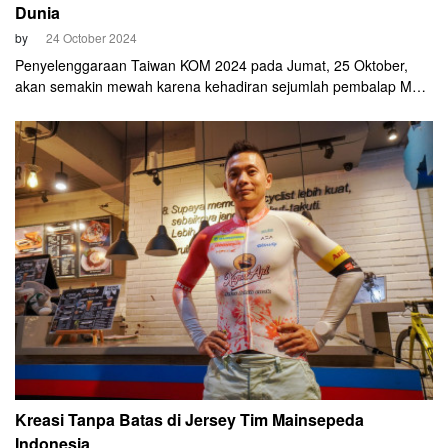
Dunia
by
24 October 2024
Penyelenggaraan Taiwan KOM 2024 pada Jumat, 25 Oktober,
akan semakin mewah karena kehadiran sejumlah pembalap Men
Elite dunia. Duo pembalap tim UCI WorldTeams dari Bahrain-
Victorious dikonfirmasi akan ikut ambil bagian. Keduanya ialah
Santiago Buitrago dan Antonio Tiberi. Tim Bahrain Victorious
dilaporkan telah tiba di Taiwan pada Rabu, 23 Oktober 2024.
Kreasi Tanpa Batas di Jersey Tim Mainsepeda
Indonesia