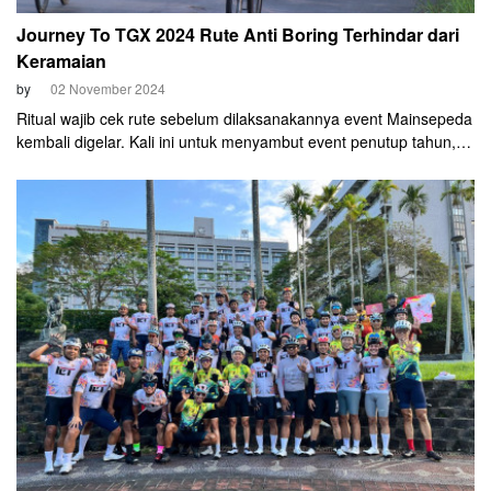
Journey To TGX 2024 Rute Anti Boring Terhindar dari
Keramaian
by
02 November 2024
Ritual wajib cek rute sebelum dilaksanakannya event Mainsepeda
kembali digelar. Kali ini untuk menyambut event penutup tahun,
Journey To TGX 2024. Tes rute digelar pada Sabtu, 2 November
2024. Dipimpin langsung oleh CEO Wdnsdy Bike John
Boemihardjo dan perwakilan AA SoS (Azrul Ananda School of
Suffering).