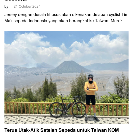
by
21 October 2024
Jersey dengan desain khusus akan dikenakan delapan cyclist Tim
Mainsepeda Indonesia yang akan berangkat ke Taiwan. Mereka
punya misi menaklukkan Taiwan KOM 2024. Salah satu event
nanjak paling ekstrem di dunia. SUB Jersey yang menjadi ofisial
apparel telah merilis dua jenis jersey.
Terus Utak-Atik Setelan Sepeda untuk Taiwan KOM