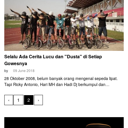
Selalu Ada Cerita Lucu dan "Dusta" di Setiap
Gowesnya
by
09 June 2018
28 Oktober 2008, belum banyak orang mengenal sepeda lipat.
Tapi Ricky Antonio, Hari MH dan Hadi Dj berkumpul dan
komitmen membuat komunitas sepeda lipat dengan nama
Bikeberry Surabaya. Sekarang Bikeberry Surabaya makin
‹
1
2
›
terkenal dan besar. Berkiprah hingga ke manca negara.