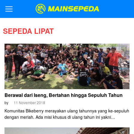
SEPEDA LIPAT
Berawal dari Iseng, Bertahan hingga Sepuluh Tahun
by
11 November 2018
Komunitas Bikeberry merayakan ulang tahunnya yang ke-sepuluh
dengan meriah. Ada misi khusus di ulang tahun ini yakni
menyambung tali silaturahmi antara anggota lama maupun baru.
Makin meriah, semua founder Bikeberry Surabaya dapat hadir.