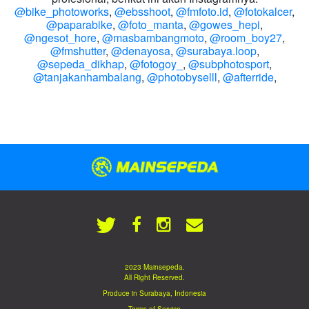
@bike_photoworks
,
@ebsshoot
,
@fmfoto.id
,
@fotokalcer
,
@paparabike
,
@foto_manta
,
@gowes_hepi
,
@ngesot_hore
,
@masbambangmoto
,
@room_boy27
,
@fmshutter
,
@denayosa
,
@surabaya.loop
,
@sepeda_dikhap
,
@fotogoy_
,
@subphotosport
,
@tanjakanhambalang
,
@photobyselll
,
@afterride
,
2023 Mainsepeda.
All Right Reserved.
Produce in Surabaya, Indonesia
Terms of Service