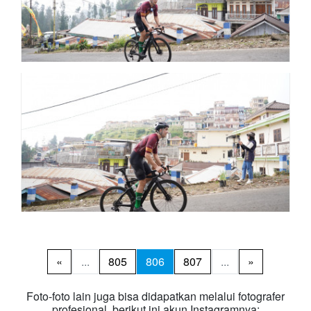
«
...
805
806
807
...
»
Foto-foto lain juga bisa didapatkan melalui fotografer
profesional, berikut ini akun Instagramnya: