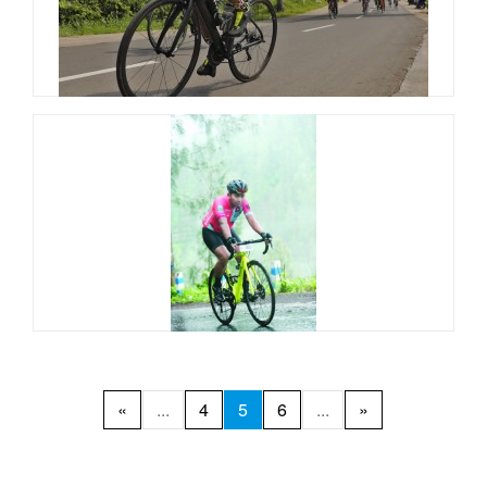
«
...
4
5
6
...
»