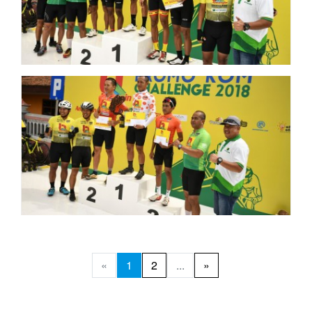
«
1
2
...
»