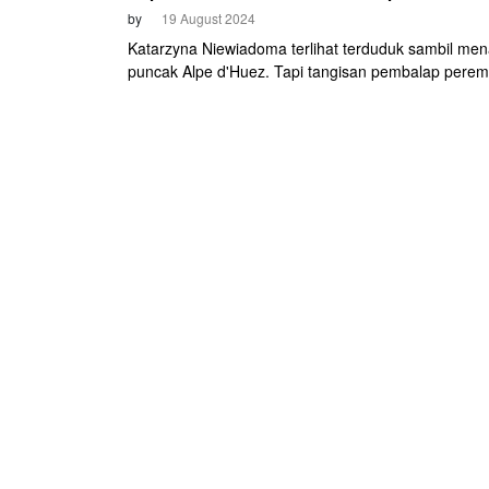
by
19 August 2024
Katarzyna Niewiadoma terlihat terduduk sambil men
puncak Alpe d'Huez. Tapi tangisan pembalap pere
Canyon-SRAM adalah bentuk kebahagiaan. Ia menj
Tour de France Femmes 2024. Gelar paling prestisi
pernah didapatkan oleh cyclist Polandia ini.