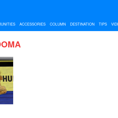
UNITIES
ACCESSORIES
COLUMN
DESTINATION
TIPS
VID
DOMA