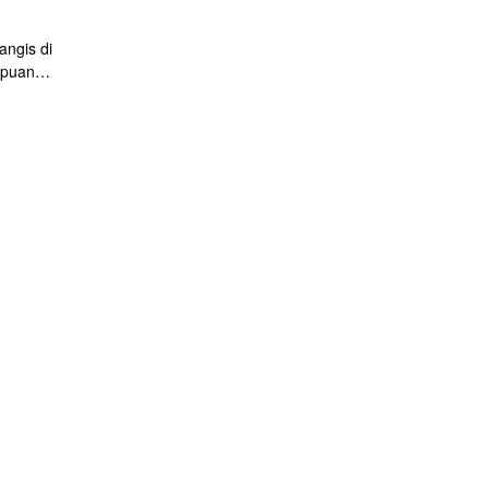
angis di
mpuan
uarai
us yang