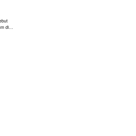
ebut
um di
uk
 itu
etelah