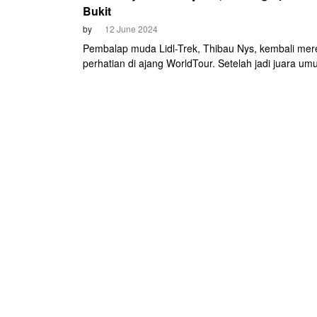
Bukit
by
12 June 2024
Pembalap muda Lidl-Trek, Thibau Nys, kembali mer
perhatian di ajang WorldTour. Setelah jadi juara um
Tour de Hongrie pada Mei lalu, kali ini dia mulai unj
kemampuan di ajang WorldTour. Pembalap 21 tahun
merebut kemenangan di etape tiga Tour de Suisse s
memenangi duel sprint nanjak di Lieli.