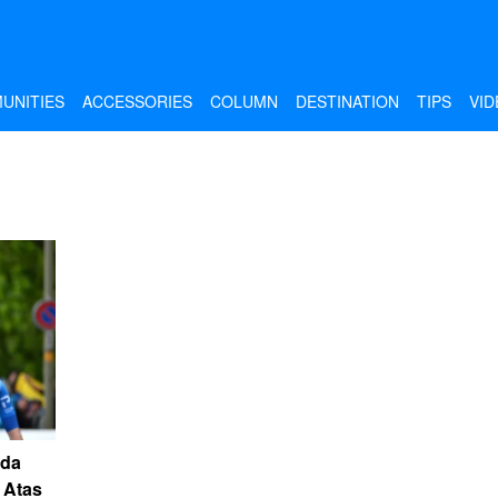
UNITIES
ACCESSORIES
COLUMN
DESTINATION
TIPS
VID
uda
 Atas