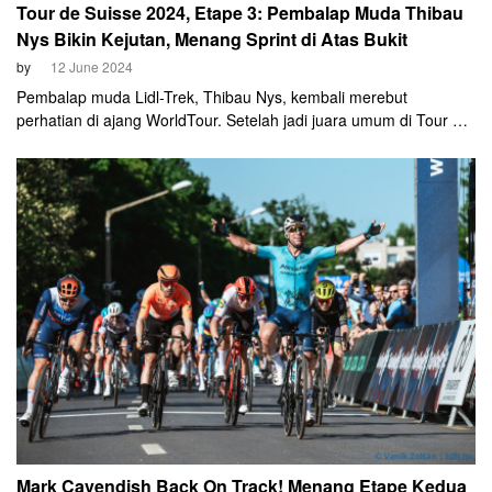
Tour de Suisse 2024, Etape 3: Pembalap Muda Thibau
Nys Bikin Kejutan, Menang Sprint di Atas Bukit
by
12 June 2024
Pembalap muda Lidl-Trek, Thibau Nys, kembali merebut
perhatian di ajang WorldTour. Setelah jadi juara umum di Tour de
Hongrie pada Mei lalu, kali ini dia mulai unjuk kemampuan di
ajang WorldTour. Pembalap 21 tahun itu merebut kemenangan di
etape tiga Tour de Suisse setelah memenangi duel sprint nanjak
di Lieli.
Mark Cavendish Back On Track! Menang Etape Kedua